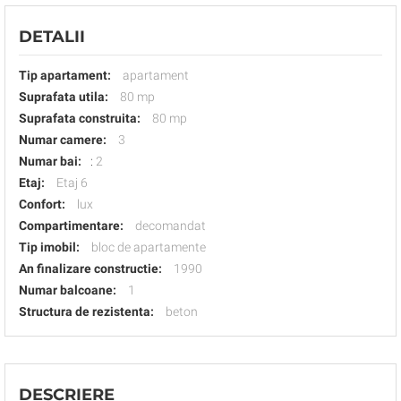
DETALII
Tip apartament:
apartament
Suprafata utila:
80 mp
Suprafata construita:
80 mp
Numar camere:
3
Numar bai:
:
2
Etaj:
Etaj 6
Confort:
lux
Compartimentare:
decomandat
Tip imobil:
bloc de apartamente
An finalizare constructie:
1990
Numar balcoane:
1
Structura de rezistenta:
beton
DESCRIERE