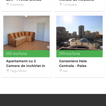
GAZE - Parcare - 230
zona Etaj 2
Constanta
Timisoara
euro
350 eur/luna
299 eur/luna
Apartament cu 2
Garsoniera Hala
Camere de Inchiriat in
Centrala - Palas
Zona Ultracentrala
Targu Mures
Iasi