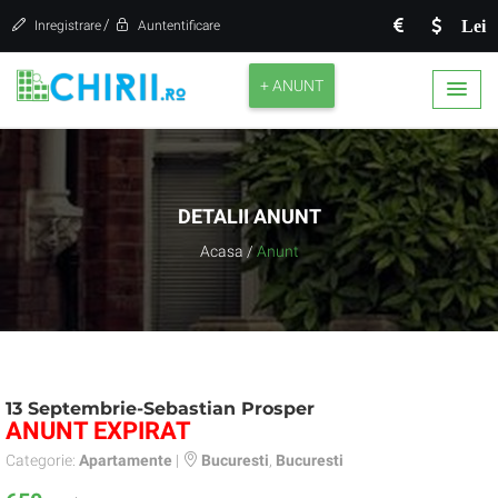
/
Lei
Inregistrare
Auntentificare
+ ANUNT
DETALII ANUNT
Acasa
/
Anunt
13 Septembrie-Sebastian Prosper
ANUNT EXPIRAT
Categorie:
Apartamente
|
Bucuresti
,
Bucuresti