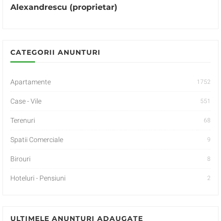
Alexandrescu (proprietar)
CATEGORII ANUNTURI
Apartamente
1752
Case - Vile
551
Terenuri
68
Spatii Comerciale
9
Birouri
8
Hoteluri - Pensiuni
2
ULTIMELE ANUNTURI ADAUGATE