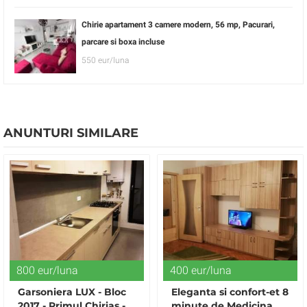
Chirie apartament 3 camere modern, 56 mp, Pacurari,
parcare si boxa incluse
550 eur/luna
ANUNTURI SIMILARE
800 eur/luna
400 eur/luna
Garsoniera LUX - Bloc
Eleganta si confort-et 8
2017 - Primul Chirias -
minute de Medicina