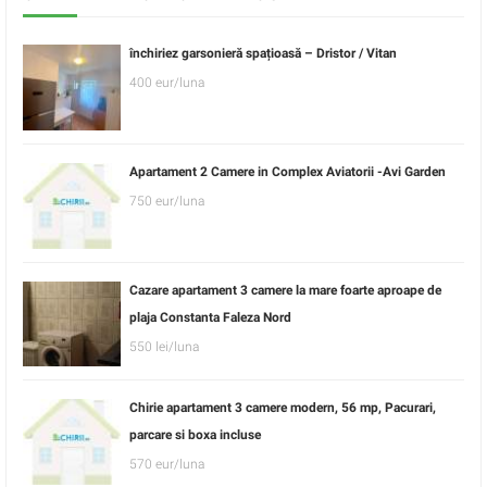
închiriez garsonieră spațioasă – Dristor / Vitan
400 eur/luna
Apartament 2 Camere in Complex Aviatorii -Avi Garden
750 eur/luna
Cazare apartament 3 camere la mare foarte aproape de
plaja Constanta Faleza Nord
550 lei/luna
Chirie apartament 3 camere modern, 56 mp, Pacurari,
parcare si boxa incluse
570 eur/luna