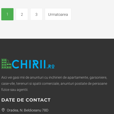
1
2
3
Urmatoarea
Aici vei gasi mii de anunturi cu inchirieri de apartamente, garsoniere,
case-vile, terenuri si spatii comerciale, anunturi postate de persoane
fizice sau agentii.
DATE DE CONTACT
Oradea, N. Beldiceanu 78D