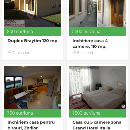
800 eur/luna
5500 eur/luna
Duplex Braytim 120 mp
Inchiriere casa 4
camere, 110 mp,
birouri, Dacia -
Timisoara
Bucuresti
Silvestru
700 eur/luna
1500 eur/luna
Inchiriem casa pentru
Casa cu 5 camere zona
birouri, Zorilor
Grand Hotel Italia