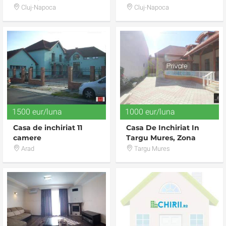
Cluj-Napoca
Cluj-Napoca
1500 eur/luna
1000 eur/luna
Casa de inchiriat 11
Casa De Inchiriat In
camere
Targu Mures, Zona
Semicentrala
Arad
Targu Mures