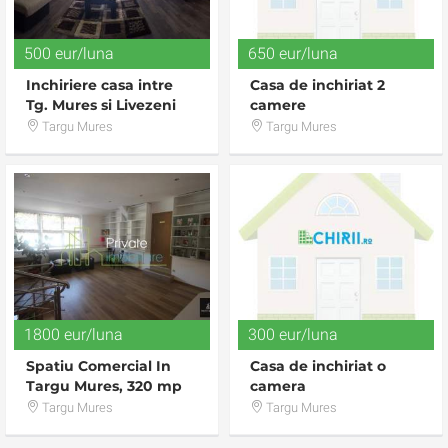
500 eur/luna
650 eur/luna
Inchiriere casa intre
Casa de inchiriat 2
Tg. Mures si Livezeni
camere
Targu Mures
Targu Mures
1800 eur/luna
300 eur/luna
Spatiu Comercial In
Casa de inchiriat o
Targu Mures, 320 mp
camera
Targu Mures
Targu Mures