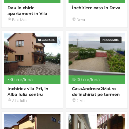
Dau in chirie
Închiriere casa in Deva
apartament in Vila
Duplex nemobilat ,
Baia Mare
Deva
mobilat partial zona
Vasile Alecsandri
NEGOCIABIL
NEGOCIABIL
730 eur/luna
4500 eur/luna
Inchiriez vila P+1, in
CasaAndreea2Mai.ro -
Alba Iulia centru
de închiriat pe termen
lung casă de vacanţă
Alba Iulia
2 Mai
situată pe faleza 2 Mai