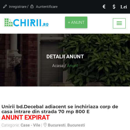
/
Lei
Inregistrare
Auntentificare
+ ANUNT
DETALII ANUNT
Acasa
/
Anunt
Unirii bd.Decebal adiacent se inchiriaza corp de
casa intrare din strada 70 mp 800 E
ANUNT EXPIRAT
Categorie:
Case - Vile
|
Bucuresti
,
Bucuresti