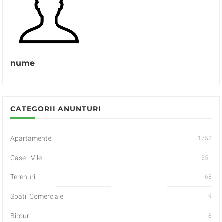
nume
CATEGORII ANUNTURI
Apartamente
1752
Case - Vile
551
Terenuri
68
Spatii Comerciale
9
Birouri
8