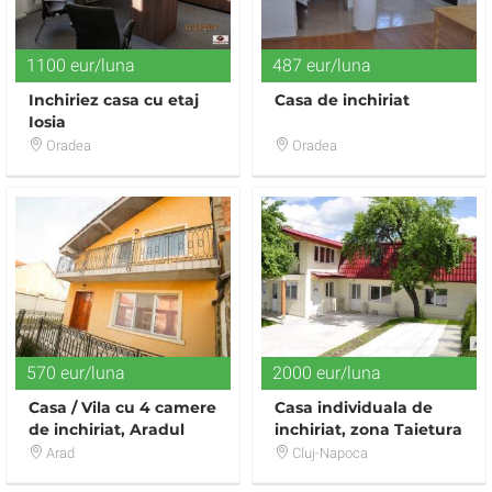
1100 eur/luna
487 eur/luna
Inchiriez casa cu etaj
Casa de inchiriat
Iosia
Oradea
Oradea
570 eur/luna
2000 eur/luna
Casa / Vila cu 4 camere
Casa individuala de
de inchiriat, Aradul
inchiriat, zona Taietura
Nou
Turcului
Arad
Cluj-Napoca