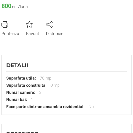
800
eur/luna
Printeaza
Favorit
Distribuie
DETALII
Suprafata utila:
70 mp
Suprafata construita:
0 mp
Numar camere:
3
Numar bai:
1
Face parte dintr-un ansamblu rezidential:
Nu