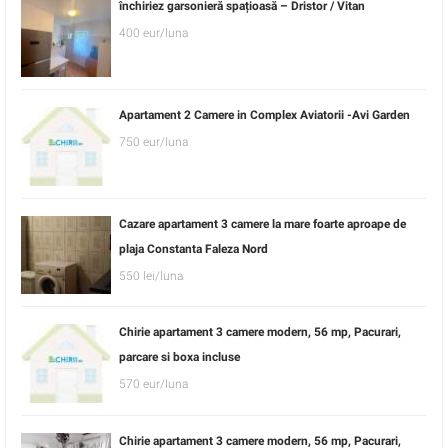
închiriez garsonieră spațioasă – Dristor / Vitan
400 eur/luna
Apartament 2 Camere in Complex Aviatorii -Avi Garden
750 eur/luna
Cazare apartament 3 camere la mare foarte aproape de
plaja Constanta Faleza Nord
550 lei/luna
Chirie apartament 3 camere modern, 56 mp, Pacurari,
parcare si boxa incluse
570 eur/luna
Chirie apartament 3 camere modern, 56 mp, Pacurari,