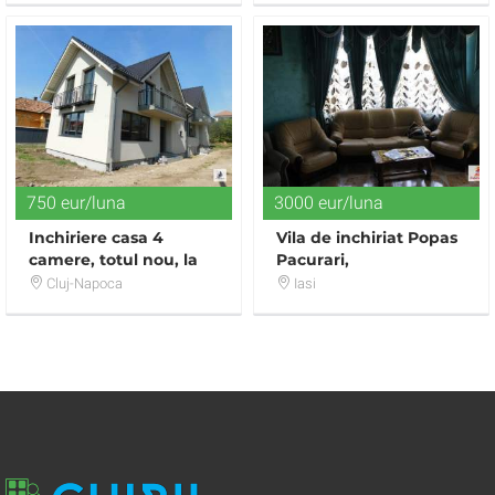
750 eur/luna
3000 eur/luna
Inchiriere casa 4
Vila de inchiriat Popas
camere, totul nou, la
Pacurari,
prima inchiriere
Cluj-Napoca
Iasi