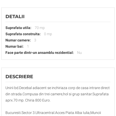
DETALII
Suprafata utila:
70 mp
Suprafata construita:
0 mp
Numar camere:
3
Numar bai:
1
Face parte dintr-un ansamblu rezidential:
Nu
DESCRIERE
Unirii bd.Decebal adiacent se inchiriaza corp de casa intrare direct
din strada.Compusa din trei camere,hol si grup sanitar.Suprafata
aprx.70 mp. Chiria 800 Euro.
Bucuresti.Sector 3.Ultracentral.Acces Piata Alba Iulia,Muncii