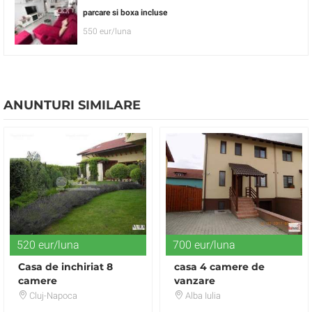
parcare si boxa incluse
550 eur/luna
ANUNTURI SIMILARE
520 eur/luna
700 eur/luna
Casa de inchiriat 8
casa 4 camere de
camere
vanzare
Cluj-Napoca
Alba Iulia