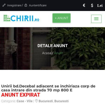
/
Lei
Inregistrare
Auntentificare
+ ANUNT
DETALII ANUNT
Acasa
/
Anunt
Unirii bd.Decebal adiacent se inchiriaza corp de
casa intrare din strada 70 mp 800 E
ANUNT EXPIRAT
Categorie:
Case - Vile
|
Bucuresti
,
Bucuresti