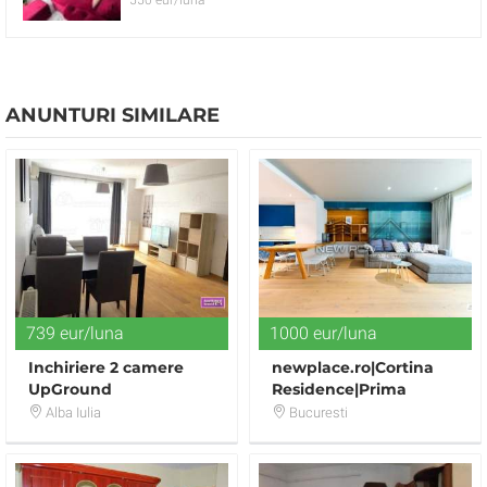
550 eur/luna
ANUNTURI SIMILARE
739 eur/luna
1000 eur/luna
Inchiriere 2 camere
newplace.ro|Cortina
UpGround
Residence|Prima
inchiriere|Apartament
Alba Iulia
Bucuresti
exclusivist|2 camere