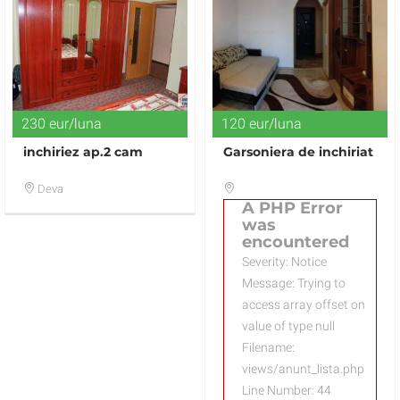
230 eur/luna
120 eur/luna
inchiriez ap.2 cam
Garsoniera de inchiriat
Deva
A PHP Error
was
encountered
Severity: Notice
Message: Trying to
access array offset on
value of type null
Filename:
views/anunt_lista.php
Line Number: 44