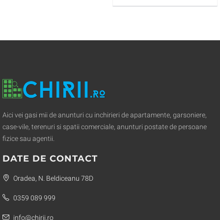
Aici vei gasi mii de anunturi cu inchirieri de apartamente, garsoniere,
case-vile, terenuri si spatii comerciale, anunturi postate de persoane
fizice sau agentii.
DATE DE CONTACT
Oradea, N. Beldiceanu 78D
0359 089 999
info@chirii.ro