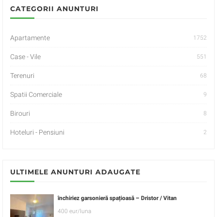
CATEGORII ANUNTURI
Apartamente
1752
Case - Vile
551
Terenuri
68
Spatii Comerciale
9
Birouri
8
Hoteluri - Pensiuni
2
ULTIMELE ANUNTURI ADAUGATE
închiriez garsonieră spațioasă – Dristor / Vitan
400 eur/luna