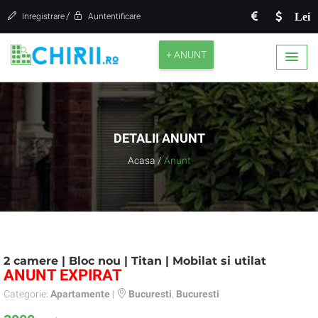
/
Lei
Inregistrare
Auntentificare
+ ANUNT
DETALII ANUNT
Acasa
/
Anunt
2 camere | Bloc nou | Titan | Mobilat si utilat
ANUNT EXPIRAT
Categorie:
Apartamente
|
Bucuresti
,
Bucuresti