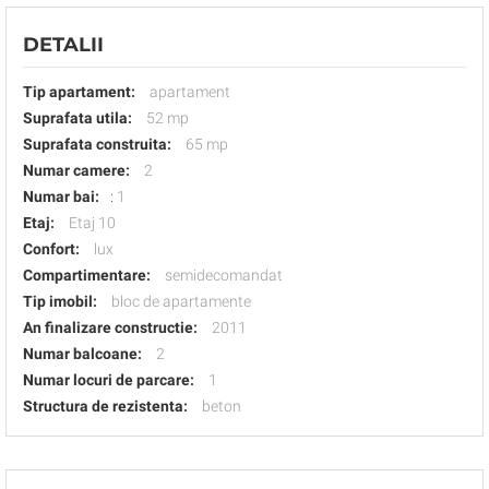
DETALII
Tip apartament:
apartament
Suprafata utila:
52 mp
Suprafata construita:
65 mp
Numar camere:
2
Numar bai:
:
1
Etaj:
Etaj 10
Confort:
lux
Compartimentare:
semidecomandat
Tip imobil:
bloc de apartamente
An finalizare constructie:
2011
Numar balcoane:
2
Numar locuri de parcare:
1
Structura de rezistenta:
beton