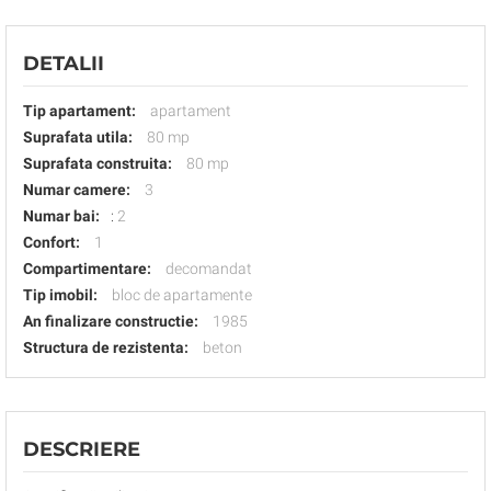
DETALII
Tip apartament:
apartament
Suprafata utila:
80 mp
Suprafata construita:
80 mp
Numar camere:
3
Numar bai:
:
2
Confort:
1
Compartimentare:
decomandat
Tip imobil:
bloc de apartamente
An finalizare constructie:
1985
Structura de rezistenta:
beton
DESCRIERE