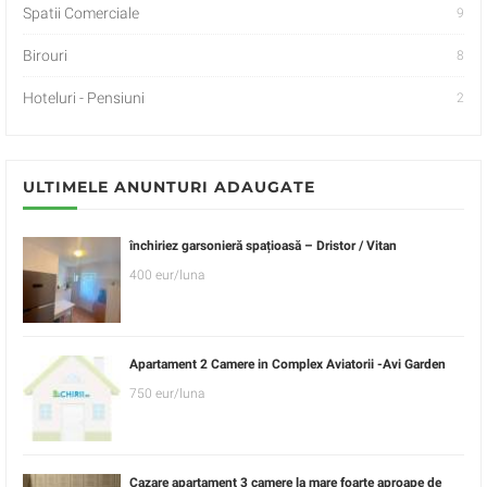
Spatii Comerciale
9
Birouri
8
Hoteluri - Pensiuni
2
ULTIMELE ANUNTURI ADAUGATE
închiriez garsonieră spațioasă – Dristor / Vitan
400 eur/luna
Apartament 2 Camere in Complex Aviatorii -Avi Garden
750 eur/luna
Cazare apartament 3 camere la mare foarte aproape de