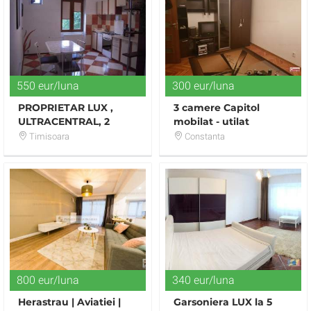
550 eur/luna
300 eur/luna
PROPRIETAR LUX ,
3 camere Capitol
ULTRACENTRAL, 2
mobilat - utilat
CAMERE
Timisoara
Constanta
800 eur/luna
340 eur/luna
Herastrau | Aviatiei |
Garsoniera LUX la 5