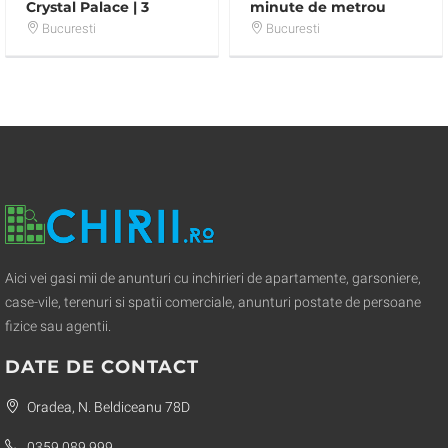
Crystal Palace | 3
minute de metrou
camere | Totul nou |
Piata Muncii
Bucuresti
Bucuresti
Bloc 2017
Aici vei gasi mii de anunturi cu inchirieri de apartamente, garsoniere,
case-vile, terenuri si spatii comerciale, anunturi postate de persoane
fizice sau agentii.
DATE DE CONTACT
Oradea, N. Beldiceanu 78D
0359 089 999