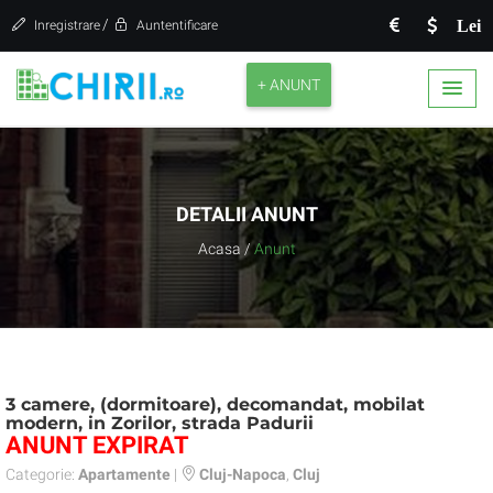
/
Lei
Inregistrare
Auntentificare
+ ANUNT
DETALII ANUNT
Acasa
/
Anunt
3 camere, (dormitoare), decomandat, mobilat
modern, in Zorilor, strada Padurii
ANUNT EXPIRAT
Categorie:
Apartamente
|
Cluj-Napoca
,
Cluj