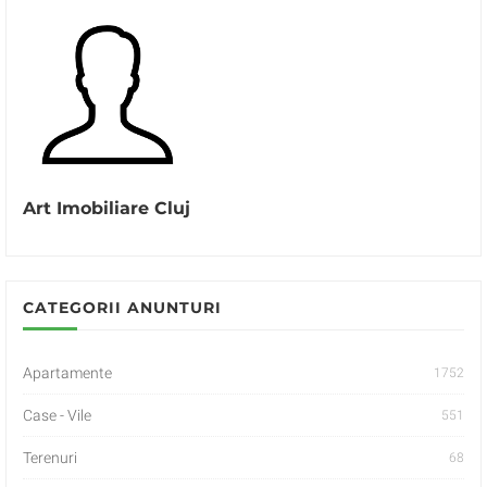
Art Imobiliare Cluj
CATEGORII ANUNTURI
Apartamente
1752
Case - Vile
551
Terenuri
68