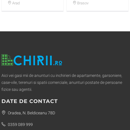
Arad
Brasov
Aici vei gasi mii de anunturi cu inchirieri de apartamente, garsoniere,
case-vile, terenuri si spatii comerciale, anunturi postate de persoane
fizice sau agentii.
DATE DE CONTACT
Oradea, N. Beldiceanu 78D
0359 089 999