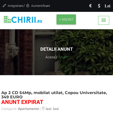
/
Lei
Inregistrare
Auntentificare
+ ANUNT
DETALII ANUNT
Acasa
/
Anunt
Ap 2 CD 54Mp, mobilat utilat, Copou Universitate,
349 EURO
ANUNT EXPIRAT
Categorie:
Apartamente
|
Iasi
,
Iasi