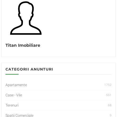
Titan Imobiliare
CATEGORII ANUNTURI
Apartamente
1752
Case - Vile
551
Terenuri
68
Spatii Comerciale
9