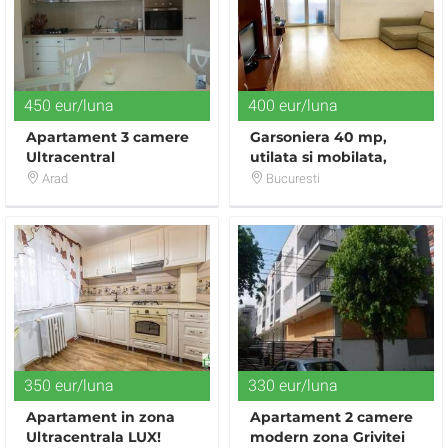
450 eur/luna
400 eur/luna
Apartament 3 camere
Garsoniera 40 mp,
Ultracentral
utilata si mobilata,
complex rezidential
Arad
Bucuresti
350 eur/luna
330 eur/luna
Apartament in zona
Apartament 2 camere
Ultracentrala LUX!
modern zona Grivitei