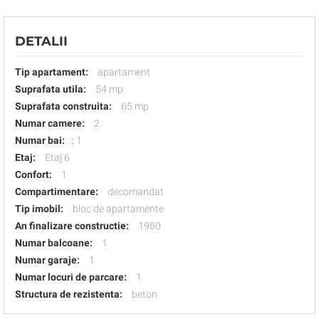
DETALII
Tip apartament:
apartament
Suprafata utila:
54 mp
Suprafata construita:
65 mp
Numar camere:
2
Numar bai:
:
1
Etaj:
Etaj 6
Confort:
1
Compartimentare:
decomandat
Tip imobil:
bloc de apartamente
An finalizare constructie:
1980
Numar balcoane:
1
Numar garaje:
1
Numar locuri de parcare:
1
Structura de rezistenta:
beton