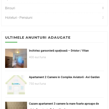
Birouri
8
Hoteluri - Pensiuni
2
ULTIMELE ANUNTURI ADAUGATE
închiriez garsonieră spațioasă – Dristor / Vitan
400 eur/luna
Apartament 2 Camere in Complex Aviatorii -Avi Garden
750 eur/luna
Cazare apartament 3 camere la mare foarte aproape de