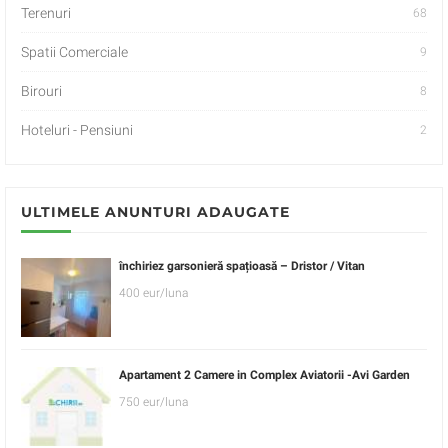
Terenuri
68
Spatii Comerciale
9
Birouri
8
Hoteluri - Pensiuni
2
ULTIMELE ANUNTURI ADAUGATE
închiriez garsonieră spațioasă – Dristor / Vitan
400 eur/luna
Apartament 2 Camere in Complex Aviatorii -Avi Garden
750 eur/luna