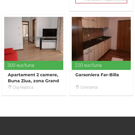
300 eur/luna
220 eur/luna
Apartament 2 camere,
Garsoniera Far-Billa
Buna Ziua, zona Grand
Hotel Italia
Cluj-Napoca
Constanta