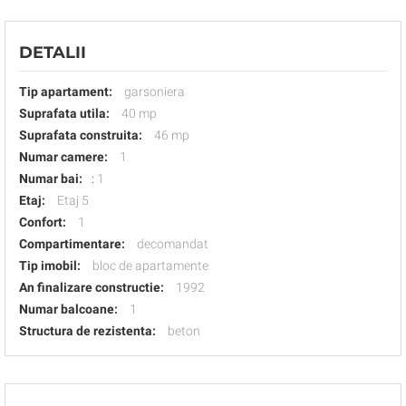
DETALII
Tip apartament:
garsoniera
Suprafata utila:
40 mp
Suprafata construita:
46 mp
Numar camere:
1
Numar bai:
:
1
Etaj:
Etaj 5
Confort:
1
Compartimentare:
decomandat
Tip imobil:
bloc de apartamente
An finalizare constructie:
1992
Numar balcoane:
1
Structura de rezistenta:
beton