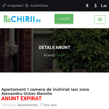
/
Lei
Inregistrare
Auntentificare
+ ANUNT
DETALII ANUNT
Acasa
/
Anunt
Apartament 1 camera de inchiriat Iasi zona
Alexandru Octav Bancila
ANUNT EXPIRAT
Categorie:
Apartamente
|
Iasi
,
Iasi