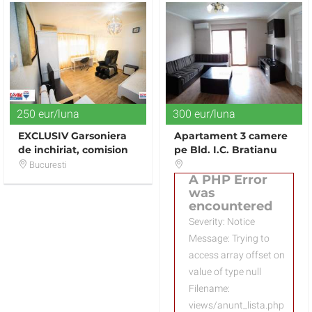
250 eur/luna
300 eur/luna
EXCLUSIV Garsoniera
Apartament 3 camere
de inchiriat, comision
pe Bld. I.C. Bratianu
0%
Bucuresti
A PHP Error
was
encountered
Severity: Notice
Message: Trying to
access array offset on
value of type null
Filename:
views/anunt_lista.php