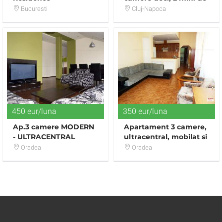
Fsega, Gheorgheni
Bucuresti
Cluj-Napoca
450 eur/luna
350 eur/luna
Ap.3 camere MODERN
Apartament 3 camere,
- ULTRACENTRAL
ultracentral, mobilat si
utilat
Oradea
Oradea