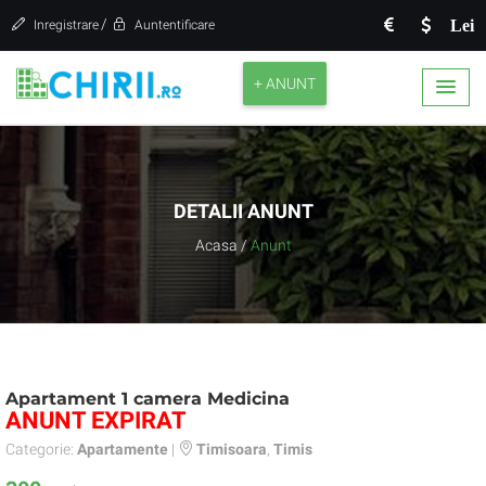
/
Lei
Inregistrare
Auntentificare
+ ANUNT
DETALII ANUNT
Acasa
/
Anunt
Apartament 1 camera Medicina
ANUNT EXPIRAT
Categorie:
Apartamente
|
Timisoara
,
Timis