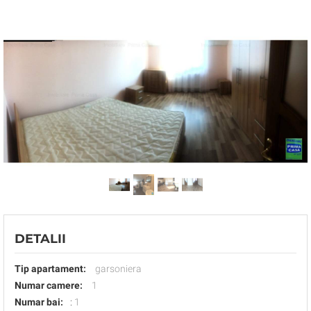
DETALII
Tip apartament:
garsoniera
Numar camere:
1
Numar bai:
:
1