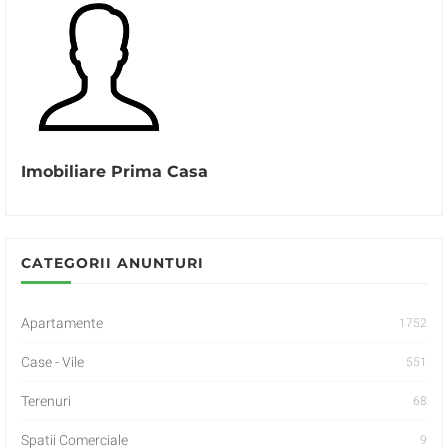
Imobiliare Prima Casa
CATEGORII ANUNTURI
Apartamente
1752
Case - Vile
551
Terenuri
68
Spatii Comerciale
9