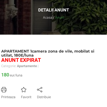
DETALII ANUNT
Acasa
/
Anunt
APARTAMENT 1camera zona de vile, mobilat si
utilat, 180E/luna
ANUNT EXPIRAT
Categorie:
Apartamente
|
180
eur/luna
Printeaza
Favorit
Distribuie