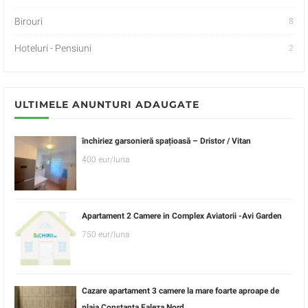
Birouri
8
Hoteluri - Pensiuni
2
ULTIMELE ANUNTURI ADAUGATE
închiriez garsonieră spațioasă – Dristor / Vitan
400 eur/luna
Apartament 2 Camere in Complex Aviatorii -Avi Garden
750 eur/luna
Cazare apartament 3 camere la mare foarte aproape de
plaja Constanta Faleza Nord