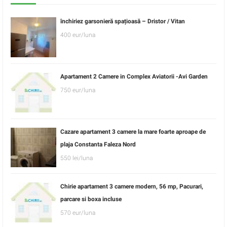
închiriez garsonieră spațioasă – Dristor / Vitan
400 eur/luna
Apartament 2 Camere in Complex Aviatorii -Avi Garden
750 eur/luna
Cazare apartament 3 camere la mare foarte aproape de
plaja Constanta Faleza Nord
550 lei/luna
Chirie apartament 3 camere modern, 56 mp, Pacurari,
parcare si boxa incluse
570 eur/luna