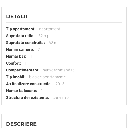
DETALII
Tip apartament:
apartament
Suprafata utila:
52 mp
Suprafata construita:
62 mp
Numar camere:
2
Numar bai:
:
1
Confort:
1
Compartimentare:
semidecomandat
Tip imobil:
bloc de apartamente
An finalizare constructie:
2013
Numar balcoane:
1
Structura de rezistenta:
caramida
DESCRIERE