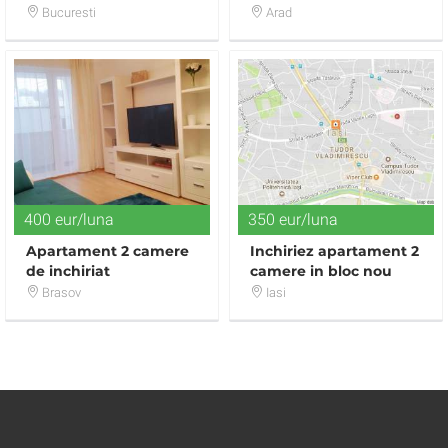
Lujerului
Bucuresti
Arad
400 eur/luna
350 eur/luna
Apartament 2 camere
Inchiriez apartament 2
de inchiriat
camere in bloc nou
complet mobilat si
Brasov
Iasi
utilat