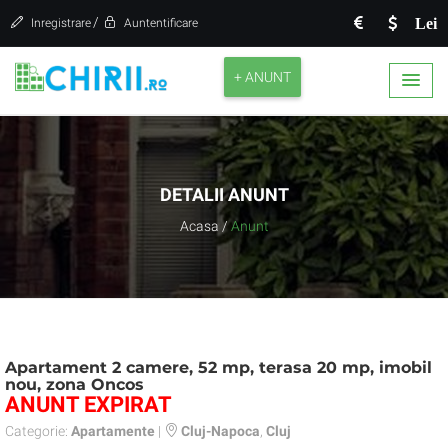
/
Lei
Inregistrare
Auntentificare
+ ANUNT
DETALII ANUNT
Acasa
/
Anunt
Apartament 2 camere, 52 mp, terasa 20 mp, imobil
nou, zona Oncos
ANUNT EXPIRAT
Categorie:
Apartamente
|
Cluj-Napoca
,
Cluj