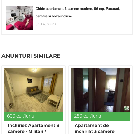
Chirie apartament 3 camere modern, 56 mp, Pacurari,
parcare si boxa incluse
550 eur/luna
ANUNTURI SIMILARE
600 eur/luna
280 eur/luna
Inchiriez Apartament 3
Apartament de
camere - Militari /
inchiriat 3 camere