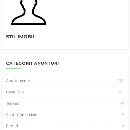
STIL IMOBIL
CATEGORII ANUNTURI
Apartamente
1752
Case - Vile
551
Terenuri
68
Spatii Comerciale
9
Birouri
8