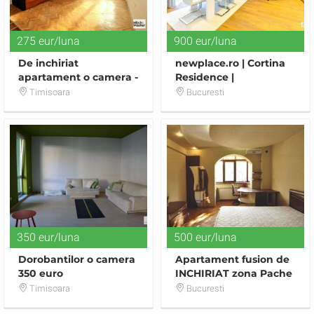
275 eur/luna
900 eur/luna
De inchiriat
newplace.ro | Cortina
apartament o camera -
Residence |
Piata Maria
Apartament deosebit |
Timisoara
Bucuresti
2 camere | Lux
350 eur/luna
500 eur/luna
Dorobantilor o camera
Apartament fusion de
350 euro
INCHIRIAT zona Pache
Protopopescu (ProTv)
Timisoara
Bucuresti