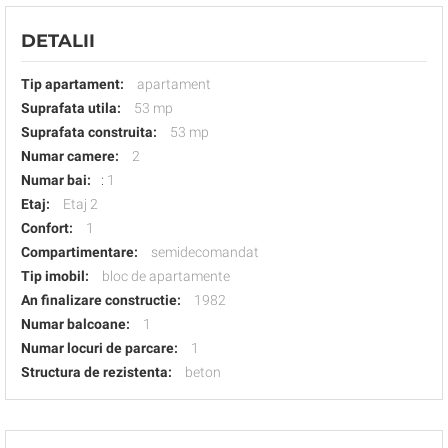
DETALII
Tip apartament:
apartament
Suprafata utila:
53 mp
Suprafata construita:
53 mp
Numar camere:
2
Numar bai:
:
1
Etaj:
Etaj 2
Confort:
1
Compartimentare:
semidecomandat
Tip imobil:
bloc de apartamente
An finalizare constructie:
1982
Numar balcoane:
1
Numar locuri de parcare:
1
Structura de rezistenta:
beton