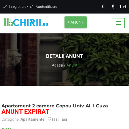
/
Lei
Inregistrare
Auntentificare
+ ANUNT
DETALII ANUNT
Acasa
/
Anunt
Apartament 2 camere Copou Univ Al. I Cuza
ANUNT EXPIRAT
Categorie:
Apartamente
|
Iasi
,
Iasi