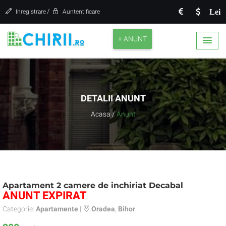
/
Lei
Inregistrare
Auntentificare
+ ANUNT
DETALII ANUNT
Acasa
/
Anunt
Apartament 2 camere de inchiriat Decabal
ANUNT EXPIRAT
Categorie:
Apartamente
|
Oradea
,
Bihor