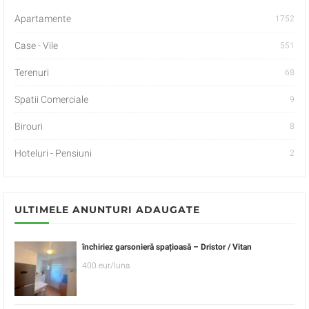
Apartamente
1752
Case - Vile
551
Terenuri
68
Spatii Comerciale
9
Birouri
8
Hoteluri - Pensiuni
2
ULTIMELE ANUNTURI ADAUGATE
închiriez garsonieră spațioasă – Dristor / Vitan
400 eur/luna