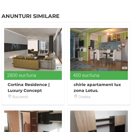
ANUNTURI SIMILARE
2800 eur/luna
400 eur/luna
Cortina Residence |
chirie apartament lux
Luxury Concept
zona Lotus.
Penthouse | Vedere la
Bucuresti
Oradea
Parcul Herastrau