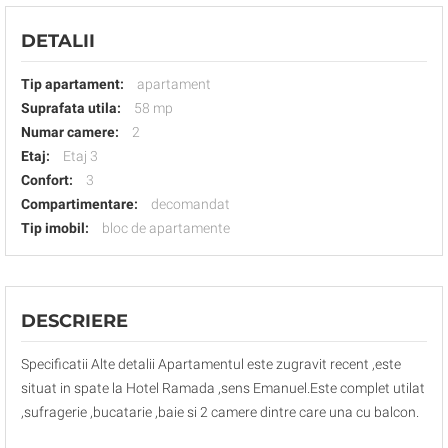
DETALII
Tip apartament:
apartament
Suprafata utila:
58 mp
Numar camere:
2
Etaj:
Etaj 3
Confort:
3
Compartimentare:
decomandat
Tip imobil:
bloc de apartamente
DESCRIERE
Specificatii Alte detalii Apartamentul este zugravit recent ,este
situat in spate la Hotel Ramada ,sens Emanuel.Este complet utilat
,sufragerie ,bucatarie ,baie si 2 camere dintre care una cu balcon.