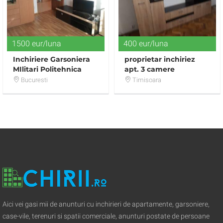
1500 eur/luna
400 eur/luna
Inchiriere Garsoniera
proprietar inchiriez
MIlitari Politehnica
apt. 3 camere
Bloc NOU
Bucuresti
Timisoara
Aici vei gasi mii de anunturi cu inchirieri de apartamente, garsoniere,
case-vile, terenuri si spatii comerciale, anunturi postate de persoane