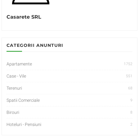
Casarete SRL
CATEGORII ANUNTURI
Apartamente
1752
Case - Vile
551
Terenuri
68
Spatii Comerciale
9
Birouri
8
Hoteluri - Pensiuni
2