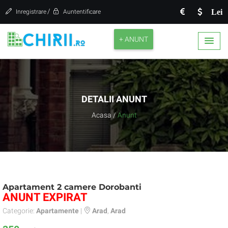
/
Lei
Inregistrare
Auntentificare
+ ANUNT
DETALII ANUNT
Acasa
/
Anunt
Apartament 2 camere Dorobanti
ANUNT EXPIRAT
Categorie:
Apartamente
|
Arad
,
Arad