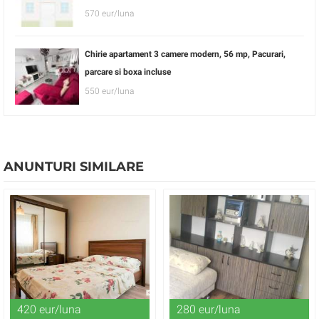
570 eur/luna
Chirie apartament 3 camere modern, 56 mp, Pacurari,
parcare si boxa incluse
550 eur/luna
ANUNTURI SIMILARE
420 eur/luna
280 eur/luna