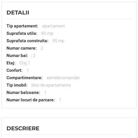
DETALII
Tip apartament:
apartament
Suprafata utila:
80 mp
Suprafata construita:
95 mp
Numar camere:
2
Numar bai:
:
2
Etaj:
Etaj 1
Confort:
1
Compartimentare:
semidecomandat
Tip imobil:
bloc de apartamente
Numar balcoane:
1
Numar locuri de parcare:
1
DESCRIERE