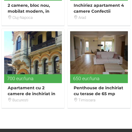
2 camere, bloc nou,
Inchiriez apartament 4
mobilat modern, in
camere Confectii
Marasti, zona Iulius
Cluj-Napoca
Arad
Mall, TOTUL NOU
700 eur/luna
650 eur/luna
Apartament cu 2
Penthouse de inchiriat
camere de inchiriat in
cu terase de 65 mp
zona P-ta Romana
Bucuresti
Timisoara