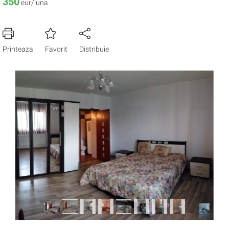
350
eur/luna
Printeaza
Favorit
Distribuie