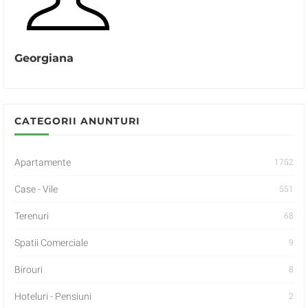
Georgiana
CATEGORII ANUNTURI
Apartamente
1752
Case - Vile
551
Terenuri
68
Spatii Comerciale
9
Birouri
8
Hoteluri - Pensiuni
2