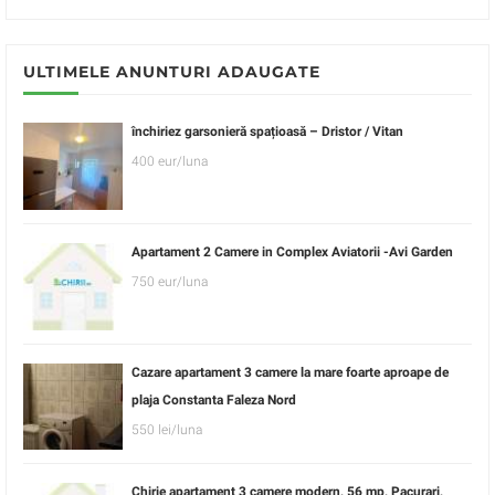
ULTIMELE ANUNTURI ADAUGATE
închiriez garsonieră spațioasă – Dristor / Vitan
400 eur/luna
Apartament 2 Camere in Complex Aviatorii -Avi Garden
750 eur/luna
Cazare apartament 3 camere la mare foarte aproape de
plaja Constanta Faleza Nord
550 lei/luna
Chirie apartament 3 camere modern, 56 mp, Pacurari,