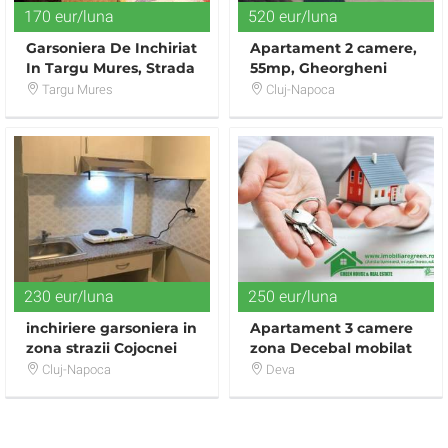
170 eur/luna
520 eur/luna
Garsoniera De Inchiriat
Apartament 2 camere,
In Targu Mures, Strada
55mp, Gheorgheni
Liviu Rebreanu
Targu Mures
Cluj-Napoca
230 eur/luna
250 eur/luna
inchiriere garsoniera in
Apartament 3 camere
zona strazii Cojocnei
zona Decebal mobilat
si utilat
Cluj-Napoca
Deva