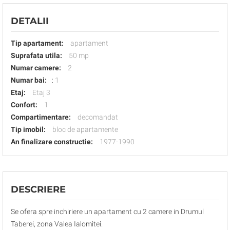
DETALII
Tip apartament:
apartament
Suprafata utila:
50 mp
Numar camere:
2
Numar bai:
:
1
Etaj:
Etaj 3
Confort:
1
Compartimentare:
decomandat
Tip imobil:
bloc de apartamente
An finalizare constructie:
1977-1990
DESCRIERE
Se ofera spre inchiriere un apartament cu 2 camere in Drumul
Taberei, zona Valea Ialomitei.