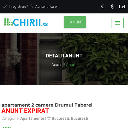
/
Lei
Inregistrare
Auntentificare
+ ANUNT
DETALII ANUNT
Acasa
/
Anunt
apartament 2 camere Drumul Taberei
ANUNT EXPIRAT
Categorie:
Apartamente
|
Bucuresti
,
Bucuresti