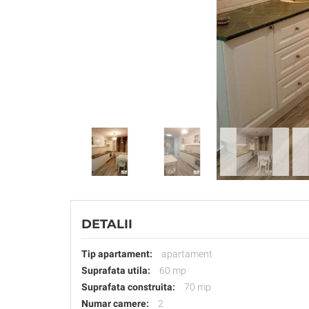
DETALII
Tip apartament:
apartament
Suprafata utila:
60 mp
Suprafata construita:
70 mp
Numar camere:
2