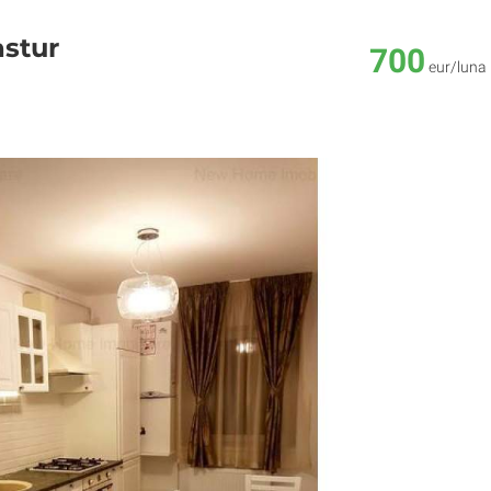
stur
700
eur/luna