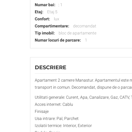
Numar bai:
:
1
Etaj:
Etaj 5
Confort:
lux
Compartimentare:
decomandat
Tip imobil:
bloc de apartamente
Numar locuri de parcare:
1
DESCRIERE
Apartament 2 camere Manastur. Apartamentul este mobil
transport in comun. Decomandat, dispune de o parcare p
Utilitati generale: Curent, Apa, Canalizare, Gaz, CATV, 
Acces internet: Cablu
Finisaje
Usa intrare: Pal, Parchet
Izolatii termice: Interior, Exterior