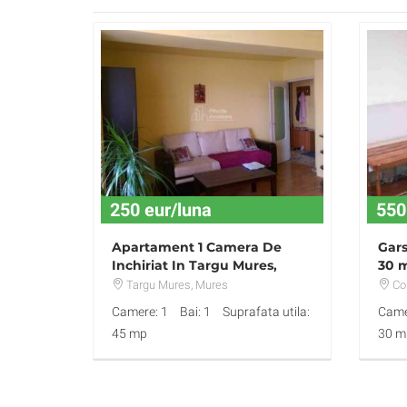
250 eur/luna
550
Apartament 1 Camera De
Gars
Inchiriat In Targu Mures,
30 m
Zona Centrala
lun
Targu Mures
, Mures
Co
Camere: 1
Bai: 1
Suprafata utila:
Came
45 mp
30 m