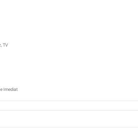
z, TV
te Imediat