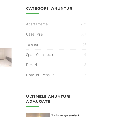
CATEGORII ANUNTURI
Apartamente
1752
Case - Vile
551
Terenuri
68
Spatii Comerciale
9
Birouri
8
Hoteluri - Pensiuni
2
ULTIMELE ANUNTURI
ADAUGATE
închiriez garsonieră