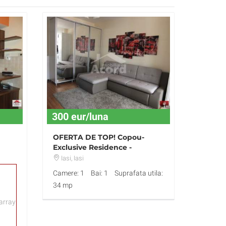
300 eur/luna
OFERTA DE TOP! Copou-
Exclusive Residence -
Apartament 1 camera
Iasi
, Iasi
Camere: 1
Bai: 1
Suprafata utila:
34 mp
array