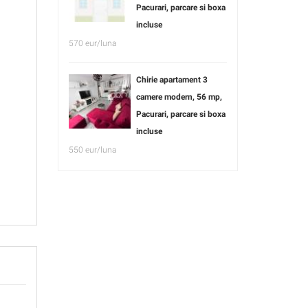
Pacurari, parcare si boxa
incluse
570 eur/luna
Chirie apartament 3
camere modern, 56 mp,
Pacurari, parcare si boxa
incluse
550 eur/luna