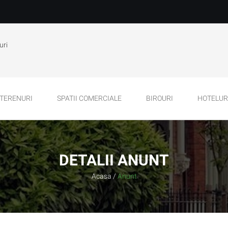
uri
TERENURI
SPATII COMERCIALE
BIROURI
HOTELURI
DETALII ANUNT
Acasa
/
Anunt