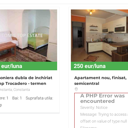
 eur/luna
250 eur/luna
oniera dubla de inchiriat
Apartament nou, finisat,
p Trocadero - termen
semicentral
g
nstanta
, Constanta
A PHP Error was
re: 1
Bai: 1
Suprafata utila:
encountered
p
Severity: Notice
Message: Trying to access 
offset on value of type null