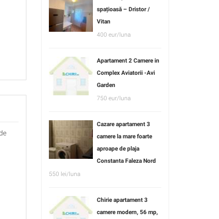
spațioasă – Dristor /
Vitan
400 eur/luna
Apartament 2 Camere in
Complex Aviatorii -Avi
Garden
750 eur/luna
Cazare apartament 3
 de
camere la mare foarte
aproape de plaja
Constanta Faleza Nord
550 lei/luna
Chirie apartament 3
camere modern, 56 mp,