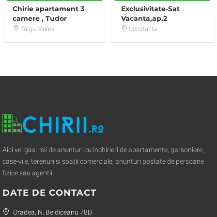
Chirie apartament 3
Exclusivitate-Sat
camere , Tudor
Vacanta,ap.2
cam,64mp,vedere
Targu Mures
Constanta
lac,mare
Aici vei gasi mii de anunturi cu inchirieri de apartamente, garsoniere,
case-vile, terenuri si spatii comerciale, anunturi postate de persoane
fizice sau agentii.
DATE DE CONTACT
Oradea, N. Beldiceanu 78D