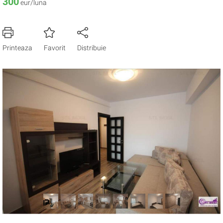
300
eur/luna
Printeaza
Favorit
Distribuie