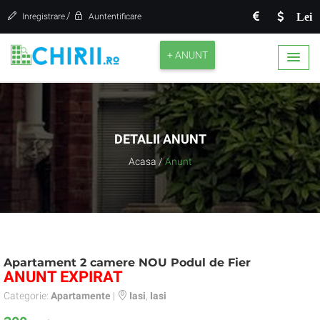
/
Lei
Inregistrare
Auntentificare
+ ANUNT
DETALII ANUNT
Acasa
/
Anunt
Apartament 2 camere NOU Podul de Fier
ANUNT EXPIRAT
Categorie:
Apartamente
|
Iasi
,
Iasi