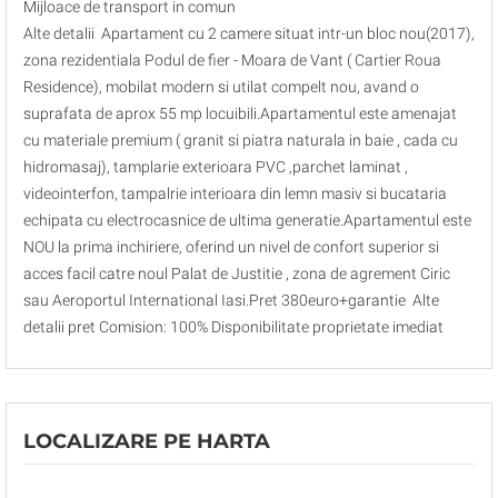
Mijloace de transport in comun
Alte detalii Apartament cu 2 camere situat intr-un bloc nou(2017),
zona rezidentiala Podul de fier - Moara de Vant ( Cartier Roua
Residence), mobilat modern si utilat compelt nou, avand o
suprafata de aprox 55 mp locuibili.Apartamentul este amenajat
cu materiale premium ( granit si piatra naturala in baie , cada cu
hidromasaj), tamplarie exterioara PVC ,parchet laminat ,
videointerfon, tampalrie interioara din lemn masiv si bucataria
echipata cu electrocasnice de ultima generatie.Apartamentul este
NOU la prima inchiriere, oferind un nivel de confort superior si
acces facil catre noul Palat de Justitie , zona de agrement Ciric
sau Aeroportul International Iasi.Pret 380euro+garantie Alte
detalii pret Comision: 100% Disponibilitate proprietate imediat
LOCALIZARE PE HARTA