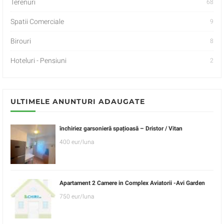
Terenuri
68
Spatii Comerciale
9
Birouri
8
Hoteluri - Pensiuni
2
ULTIMELE ANUNTURI ADAUGATE
închiriez garsonieră spațioasă – Dristor / Vitan
400 eur/luna
Apartament 2 Camere in Complex Aviatorii -Avi Garden
750 eur/luna