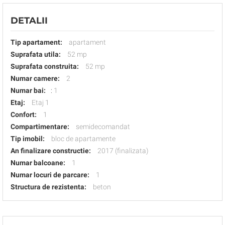
DETALII
Tip apartament:
apartament
Suprafata utila:
52 mp
Suprafata construita:
52 mp
Numar camere:
2
Numar bai:
:
1
Etaj:
Etaj 1
Confort:
1
Compartimentare:
semidecomandat
Tip imobil:
bloc de apartamente
An finalizare constructie:
2017 (finalizata)
Numar balcoane:
1
Numar locuri de parcare:
1
Structura de rezistenta:
beton