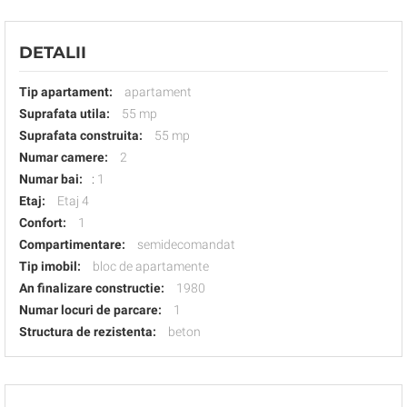
DETALII
Tip apartament:
apartament
Suprafata utila:
55 mp
Suprafata construita:
55 mp
Numar camere:
2
Numar bai:
:
1
Etaj:
Etaj 4
Confort:
1
Compartimentare:
semidecomandat
Tip imobil:
bloc de apartamente
An finalizare constructie:
1980
Numar locuri de parcare:
1
Structura de rezistenta:
beton