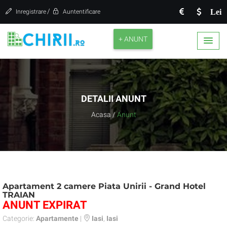
/
Lei
Inregistrare
Auntentificare
+ ANUNT
DETALII ANUNT
Acasa
/
Anunt
Apartament 2 camere Piata Unirii - Grand Hotel
TRAIAN
ANUNT EXPIRAT
Categorie:
Apartamente
|
Iasi
,
Iasi