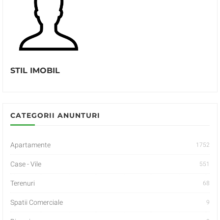
STIL IMOBIL
CATEGORII ANUNTURI
Apartamente
1752
Case - Vile
551
Terenuri
68
Spatii Comerciale
9