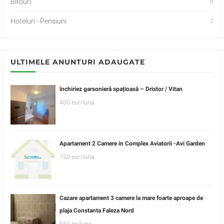
Birouri
8
Hoteluri - Pensiuni
2
ULTIMELE ANUNTURI ADAUGATE
închiriez garsonieră spațioasă – Dristor / Vitan
400 eur/luna
Apartament 2 Camere in Complex Aviatorii -Avi Garden
750 eur/luna
Cazare apartament 3 camere la mare foarte aproape de
plaja Constanta Faleza Nord
550 lei/luna