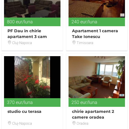
800 eur/luna
240 eur/luna
PF Dau in chirie
Apartament 1 camera
apartament 3 cam
Take Ionescu
Ultracentral
Cluj-Napoca
Timisoara
370 eur/luna
250 eur/luna
studio cu terasa
chirie apartament 2
camere oradea
Cluj-Napoca
Oradea