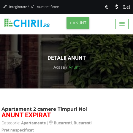
/
Lei
Inregistrare
Auntentificare
+ ANUNT
DETALII ANUNT
Acasa
/
Anunt
Apartament 2 camere Timpuri Noi
ANUNT EXPIRAT
Categorie:
Apartamente
|
Bucuresti
,
Bucuresti
Pret nespecificat