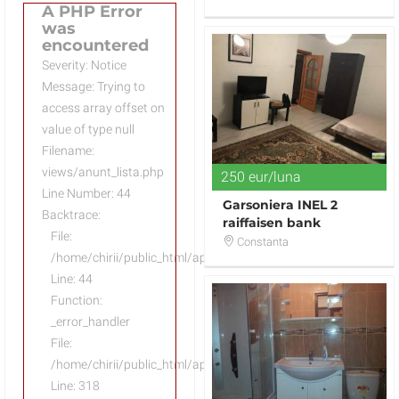
A PHP Error
was
encountered
Severity: Notice
Message: Trying to
access array offset on
value of type null
Filename:
views/anunt_lista.php
250 eur/luna
Line Number: 44
Garsoniera INEL 2
Backtrace:
raiffaisen bank
File:
Constanta
/home/chirii/public_html/application/views/anunt_lista.php
Line: 44
Function:
_error_handler
File:
/home/chirii/public_html/application/views/anunt/anunt.php
Line: 318