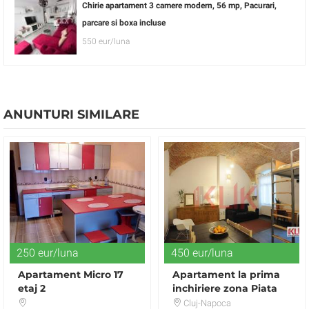
Chirie apartament 3 camere modern, 56 mp, Pacurari,
parcare si boxa incluse
550 eur/luna
ANUNTURI SIMILARE
250 eur/luna
450 eur/luna
Apartament Micro 17
Apartament la prima
etaj 2
inchiriere zona Piata
Unirii
Cluj-Napoca