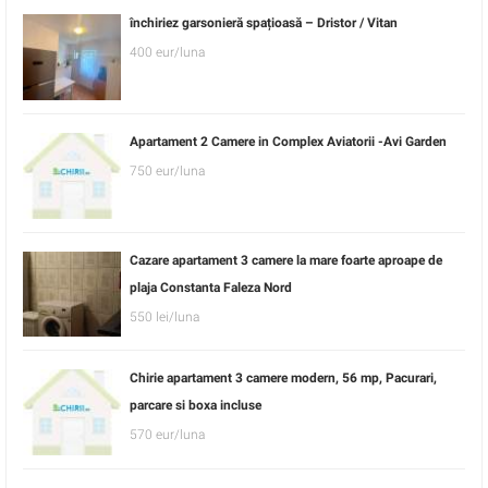
închiriez garsonieră spațioasă – Dristor / Vitan
400 eur/luna
Apartament 2 Camere in Complex Aviatorii -Avi Garden
750 eur/luna
Cazare apartament 3 camere la mare foarte aproape de
plaja Constanta Faleza Nord
550 lei/luna
Chirie apartament 3 camere modern, 56 mp, Pacurari,
parcare si boxa incluse
570 eur/luna