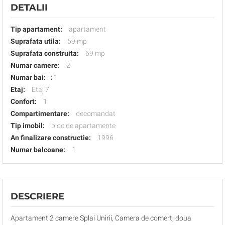
DETALII
Tip apartament:
apartament
Suprafata utila:
59 mp
Suprafata construita:
69 mp
Numar camere:
2
Numar bai:
:
1
Etaj:
Etaj 7
Confort:
1
Compartimentare:
decomandat
Tip imobil:
bloc de apartamente
An finalizare constructie:
1996
Numar balcoane:
1
DESCRIERE
Apartament 2 camere Splai Unirii, Camera de comert, doua