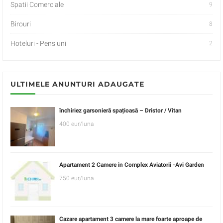
Spatii Comerciale
9
Birouri
8
Hoteluri - Pensiuni
2
ULTIMELE ANUNTURI ADAUGATE
închiriez garsonieră spațioasă – Dristor / Vitan
400 eur/luna
Apartament 2 Camere in Complex Aviatorii -Avi Garden
750 eur/luna
Cazare apartament 3 camere la mare foarte aproape de