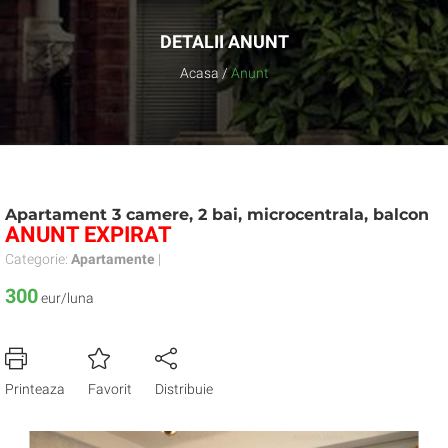
DETALII ANUNT
Acasa
/
Anunt
Apartament 3 camere, 2 bai, microcentrala, balcon
ANUNT EXPIRAT
Categorie:
Apartamente
|
300
eur/luna
Printeaza
Favorit
Distribuie