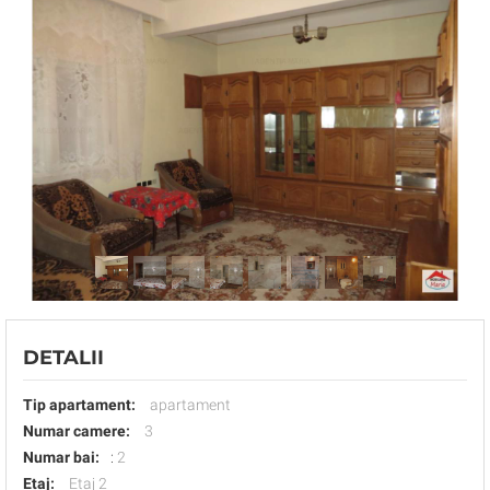
DETALII
Tip apartament:
apartament
Numar camere:
3
Numar bai:
:
2
Etaj:
Etaj 2