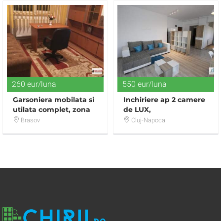
260 eur/luna
550 eur/luna
Garsoniera mobilata si
Inchiriere ap 2 camere
utilata complet, zona
de LUX,
Vlahuta, cod 9700
semicentral,zona
Brasov
Cluj-Napoca
USAMV- Platinia Ursu