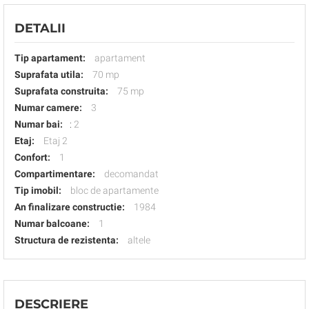
DETALII
Tip apartament:
apartament
Suprafata utila:
70 mp
Suprafata construita:
75 mp
Numar camere:
3
Numar bai:
:
2
Etaj:
Etaj 2
Confort:
1
Compartimentare:
decomandat
Tip imobil:
bloc de apartamente
An finalizare constructie:
1984
Numar balcoane:
1
Structura de rezistenta:
altele
DESCRIERE