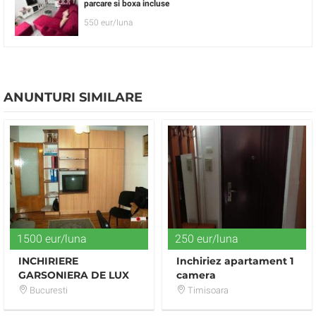
parcare si boxa incluse
550 eur/luna
ANUNTURI SIMILARE
1500 eur/luna
250 eur/luna
INCHIRIERE
Inchiriez apartament 1
GARSONIERA DE LUX
camera
MOBILATA VAV
Bucuresti
Timisoara
PANDURI/TENTANT