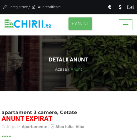
/
Lei
Inregistrare
Auntentificare
+ ANUNT
DETALII ANUNT
Acasa
/
Anunt
apartament 3 camere, Cetate
ANUNT EXPIRAT
Categorie:
Apartamente
|
Alba Iulia
,
Alba