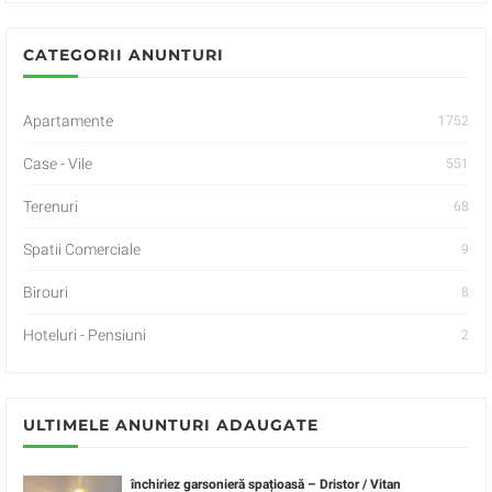
CATEGORII ANUNTURI
Apartamente
1752
Case - Vile
551
Terenuri
68
Spatii Comerciale
9
Birouri
8
Hoteluri - Pensiuni
2
ULTIMELE ANUNTURI ADAUGATE
închiriez garsonieră spațioasă – Dristor / Vitan