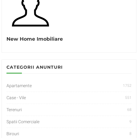
New Home Imobiliare
CATEGORII ANUNTURI
Apartamente
1752
Case - Vile
551
Terenuri
68
Spatii Comerciale
9
Birouri
8