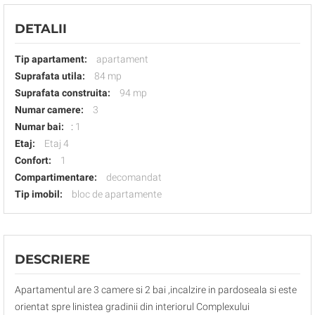
DETALII
Tip apartament:
apartament
Suprafata utila:
84 mp
Suprafata construita:
94 mp
Numar camere:
3
Numar bai:
:
1
Etaj:
Etaj 4
Confort:
1
Compartimentare:
decomandat
Tip imobil:
bloc de apartamente
DESCRIERE
Apartamentul are 3 camere si 2 bai ,incalzire in pardoseala si este
orientat spre linistea gradinii din interiorul Complexului