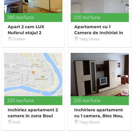
380 eur/luna
200 eur/luna
Apart 2 cam LUX
Apartament cu 1
Nufarul etajul 2
Camera de Inchiriat in
Zona Centrala
Oradea
Targu Mures
200 eur/luna
200 eur/luna
Inchiriez apartament 2
Inchiriere apartament
camere in zona Boul
cu 1 camera, Bloc Nou,
Rosu
mobilat, utilat, zona
Arad
Targu Mures
Tudor