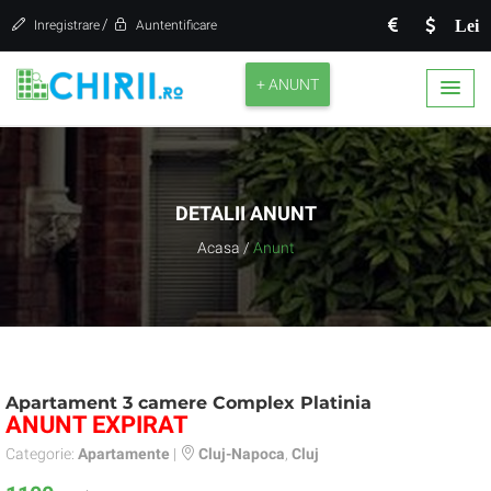
/
Lei
Inregistrare
Auntentificare
+ ANUNT
DETALII ANUNT
Acasa
/
Anunt
Apartament 3 camere Complex Platinia
ANUNT EXPIRAT
Categorie:
Apartamente
|
Cluj-Napoca
,
Cluj