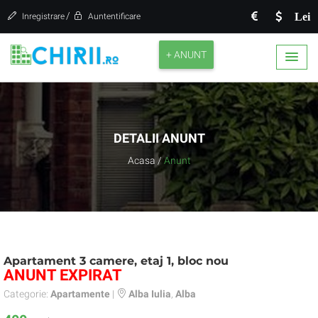
/
Lei
Inregistrare
Auntentificare
+ ANUNT
DETALII ANUNT
Acasa
/
Anunt
Apartament 3 camere, etaj 1, bloc nou
ANUNT EXPIRAT
Categorie:
Apartamente
|
Alba Iulia
,
Alba