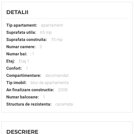
DETALII
Tip apartament:
apartament
Suprafata utila:
65 mp
Suprafata construita:
70 mp
Numar camere:
3
Numar bai:
:
1
Etaj:
Etaj 1
Confort:
1
Compartimentare:
decomandat
Tip imobil:
bloc de apartamente
An finalizare constructie:
2008
Numar balcoane:
1
Structura de rezistenta:
caramida
DESCRIERE