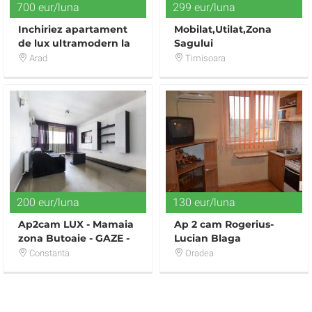
700 eur/luna
299 eur/luna
Inchiriez apartament
Mobilat,Utilat,Zona
de lux ultramodern la
Sagului
BERMO vis-a-vis de
Arad
Timisoara
KAUFLAND
200 eur/luna
130 eur/luna
Ap2cam LUX - Mamaia
Ap 2 cam Rogerius-
zona Butoaie - GAZE -
Lucian Blaga
200 euro
Constanta
Oradea