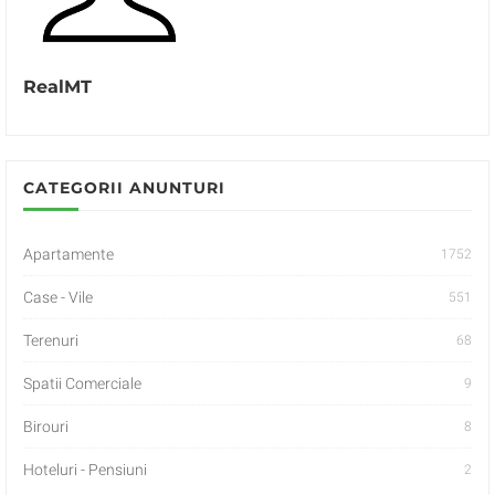
RealMT
CATEGORII ANUNTURI
Apartamente
1752
Case - Vile
551
Terenuri
68
Spatii Comerciale
9
Birouri
8
Hoteluri - Pensiuni
2