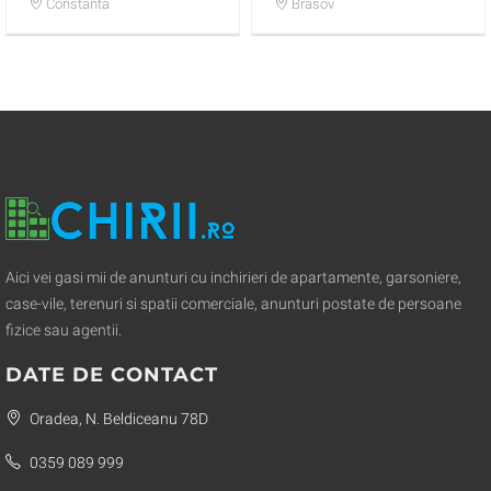
camere de inchiriat
Decomandata Vlahuta
Constanta
Brasov
Aici vei gasi mii de anunturi cu inchirieri de apartamente, garsoniere,
case-vile, terenuri si spatii comerciale, anunturi postate de persoane
fizice sau agentii.
DATE DE CONTACT
Oradea, N. Beldiceanu 78D
0359 089 999