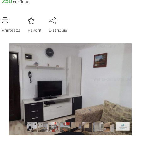
250
eur/luna
Printeaza
Favorit
Distribuie