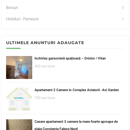
Birouri
8
Hoteluri - Pensiuni
2
ULTIMELE ANUNTURI ADAUGATE
închiriez garsonieră spațioasă – Dristor / Vitan
400 eur/luna
Apartament 2 Camere in Complex Aviatorii -Avi Garden
750 eur/luna
Cazare apartament 3 camere la mare foarte aproape de
plaja Constanta Faleza Nord