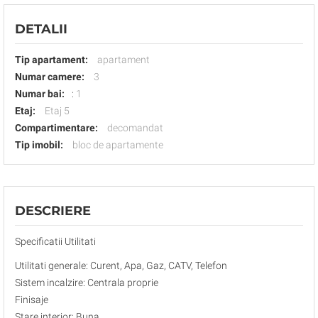
DETALII
Tip apartament:
apartament
Numar camere:
3
Numar bai:
:
1
Etaj:
Etaj 5
Compartimentare:
decomandat
Tip imobil:
bloc de apartamente
DESCRIERE
Specificatii Utilitati
Utilitati generale: Curent, Apa, Gaz, CATV, Telefon
Sistem incalzire: Centrala proprie
Finisaje
Stare interior: Buna