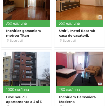
350 eur/luna
650 eur/luna
Inchiriez garsoniera
Unirii, Matei Basarab
metrou Titan
casa de casatorii,
garsoniera spatioasa
Bucuresti
Bucuresti
1000 eur/luna
280 eur/luna
Bloc nou cu
Inchiriem Garsoniera
apartamente a 2 si 3
Moderna