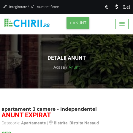
/
Lei
Inregistrare
Auntentificare
+ ANUNT
DETALII ANUNT
Acasa
/
Anunt
apartament 3 camere - Independentei
ANUNT EXPIRAT
Categorie:
Apartamente
|
Bistrita
,
Bistrita Nasaud