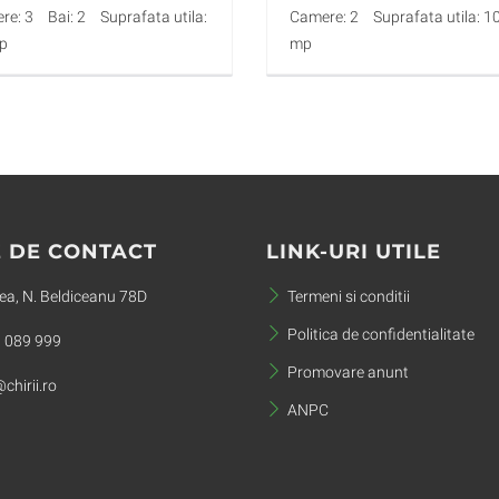
re: 3
Bai: 2
Suprafata utila:
Camere: 2
Suprafata utila: 1
p
mp
 DE CONTACT
LINK-URI UTILE
a, N. Beldiceanu 78D
Termeni si conditii
Politica de confidentialitate
 089 999
Promovare anunt
chirii.ro
ANPC