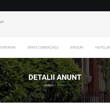
uri
TERENURI
SPATII COMERCIALE
BIROURI
HOTELURI
DETALII ANUNT
Acasa
/
Anunt