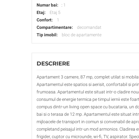
Numar bai:
:
1
Etaj:
Etaj 5
Confort:
1
Compartimentare:
decomandat
Tip imobil:
bloc de apartamente
DESCRIERE
Apartament 3 camere, 87 mp, complet utilat si mobil
Apartamentul este spatios si aerisit, confortabil si pri
frumoasa. Apartamentul este situat intr-o cladire noua, 
consumul de energie termica pe timpul iernii este foar
compus dintr-un living open space cu bucataria, un do
bai si o terasa de 12 mp. Apartamentul este situat intr-
mijloacele de transport in comun si convenabil de ap
completand peisajul intr-un mod armonios. Cladirea es
frigider, cuptor cu microunde, wi-fi, TV, aspirator. Specifi