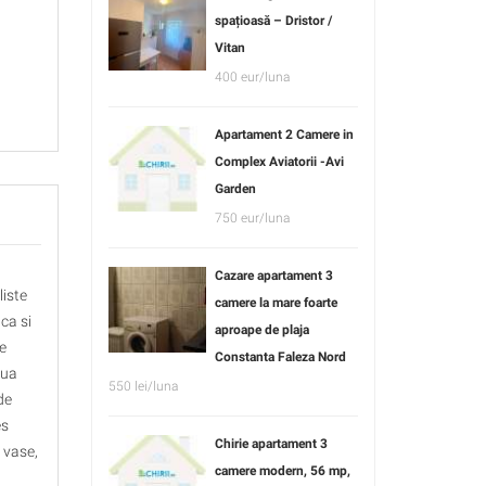
spațioasă – Dristor /
Vitan
400 eur/luna
Apartament 2 Camere in
Complex Aviatorii -Avi
Garden
750 eur/luna
Cazare apartament 3
liste
camere la mare foarte
ca si
aproape de plaja
e
Constanta Faleza Nord
oua
550 lei/luna
de
es
Chirie apartament 3
 vase,
camere modern, 56 mp,