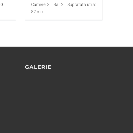
00
Camere: 3
Bai: 2
Suprafata utila:
82 mp
GALERIE