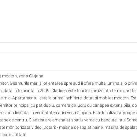
at modern, zona Clujana
mitor. Geamurile mari si orientarea spre sud ii ofera multa lumina si o prive
data in folosinta in 2009. Cladirea este foarte bine izolata termic, astfel 
te mic. Apartamentul este la prima inchiriere, dotat si mobilat modern. Est
rmitor principal cu pat dublu, camera de lucru cu canapea extensibila, d
o zona linistita, in vecinatatea ariei verzi Clujana. Este localizat aproape 
roape de centru. Cladirea are amenajat spatiu verde cu bancute, raul Som
te monitorizata video. Dotari: - masina de spalat haine, masina de spalat
catii Utilitati