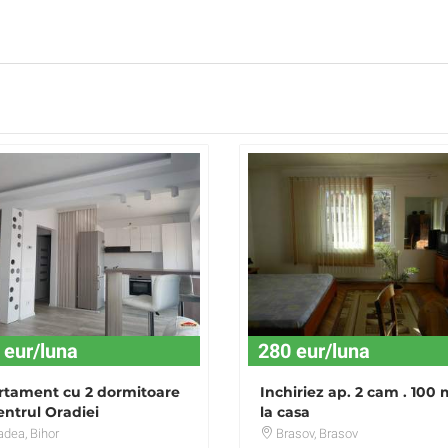
 eur/luna
280 eur/luna
rtament cu 2 dormitoare
Inchiriez ap. 2 cam . 100
entrul Oradiei
la casa
adea
, Bihor
Brasov
, Brasov