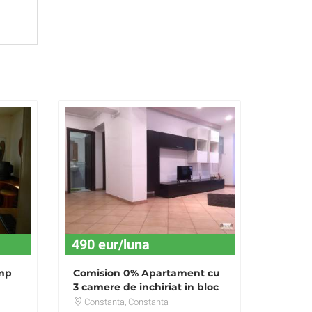
490 eur/luna
 mp
Comision 0% Apartament cu
3 camere de inchiriat in bloc
nou - zona Faleza Nord
Constanta
, Constanta