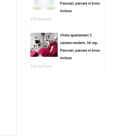
Pacurari, parcare si boxa
incluse
570 eur/luna
Chirie apartament 3
camere modern, 56 mp,
Pacurari, parcare si boxa
incluse
550 eur/luna