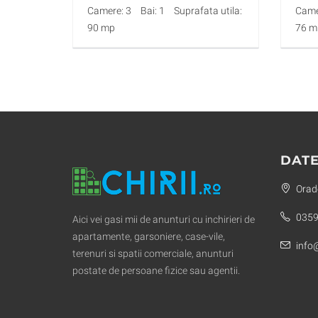
Camere: 3
Bai: 1
Suprafata utila:
Came
90 mp
76 m
DATE
Orade
0359
Aici vei gasi mii de anunturi cu inchirieri de
apartamente, garsoniere, case-vile,
info@
terenuri si spatii comerciale, anunturi
postate de persoane fizice sau agentii.