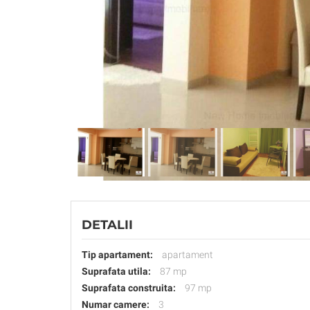
DETALII
Tip apartament:
apartament
Suprafata utila:
87 mp
Suprafata construita:
97 mp
Numar camere:
3