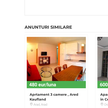
ANUNTURI SIMILARE
480 eur/luna
600
Aprtament 3 camere , Ared
Apa
Kaufland
in C
Arad
, Arad
Or