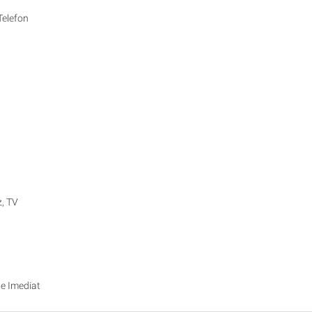
Telefon
z, TV
te Imediat