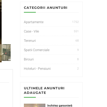
CATEGORII ANUNTURI
Apartamente
1752
Case - Vile
551
Terenuri
68
Spatii Comerciale
9
Birouri
8
Hoteluri - Pensiuni
2
ULTIMELE ANUNTURI
ADAUGATE
închiriez garsonieră