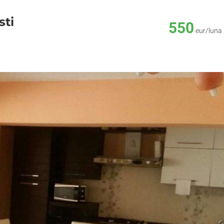
sti
550
eur/luna