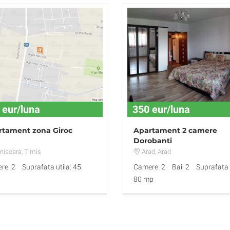
 eur/luna
350 eur/luna
rtament zona Giroc
Apartament 2 camere
Dorobanti
misoara
, Timis
Arad
, Arad
re: 2
Suprafata utila: 45
Camere: 2
Bai: 2
Suprafata u
80 mp