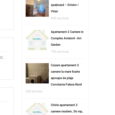
spațioasă – Dristor /
Vitan
400 eur/luna
Apartament 2 Camere in
Complex Aviatorii -Avi
Garden
750 eur/luna
IC.
Cazare apartament 3
camere la mare foarte
aproape de plaja
Constanta Faleza Nord
550 lei/luna
Chirie apartament 3
camere modern, 56 mp,