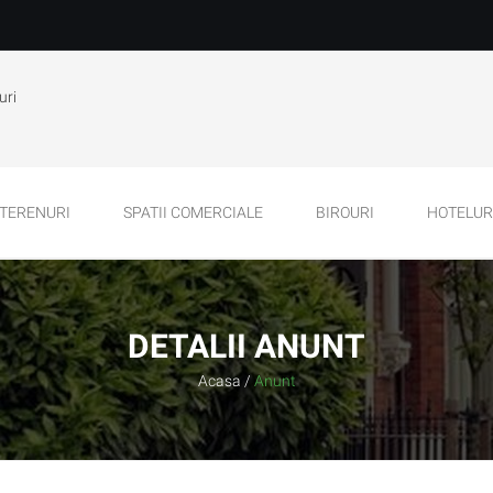
uri
TERENURI
SPATII COMERCIALE
BIROURI
HOTELURI
DETALII ANUNT
Acasa
/
Anunt