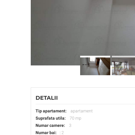
DETALII
Tip apartament:
apartament
Suprafata utila:
70 mp
Numar camere:
3
Numar bai:
:
2