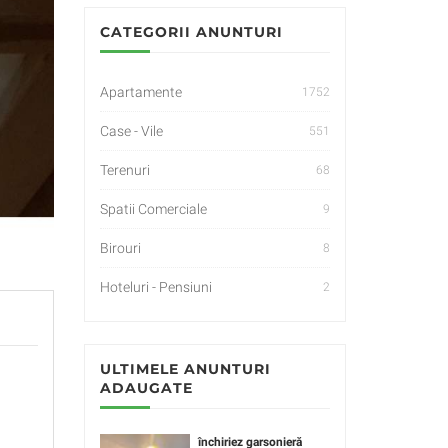
CATEGORII ANUNTURI
Apartamente
1752
Case - Vile
551
Terenuri
68
Spatii Comerciale
9
Birouri
8
Hoteluri - Pensiuni
2
ULTIMELE ANUNTURI
ADAUGATE
închiriez garsonieră