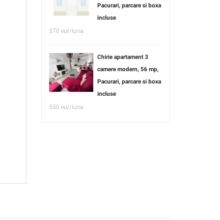
Pacurari, parcare si boxa
incluse
570 eur/luna
Chirie apartament 3
camere modern, 56 mp,
Pacurari, parcare si boxa
incluse
550 eur/luna