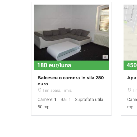
180 eur/luna
450
Balcescu o camera in vila 280
Apa
euro
Timisoara
, Timis
Ti
Camere: 1
Bai: 1
Suprafata utila:
Came
50 mp
mp