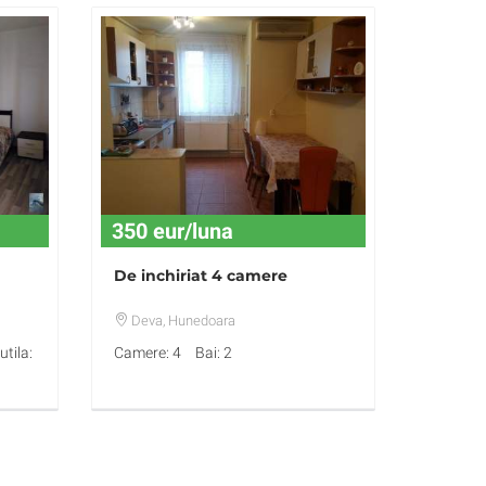
350 eur/luna
De inchiriat 4 camere
Deva
, Hunedoara
tila:
Camere: 4
Bai: 2