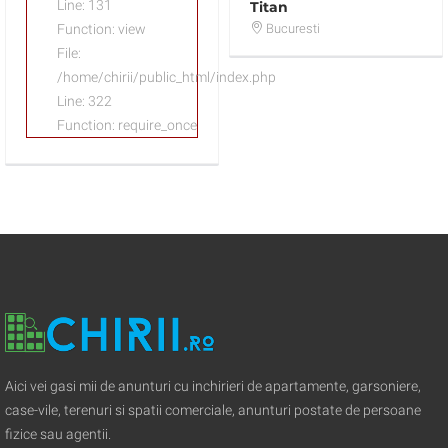
Line: 131
Titan
Bucuresti
Function: view
File:
/home/chirii/public_html/index.php
Line: 322
Function: require_once
Aici vei gasi mii de anunturi cu inchirieri de apartamente, garsoniere,
case-vile, terenuri si spatii comerciale, anunturi postate de persoane
fizice sau agentii.