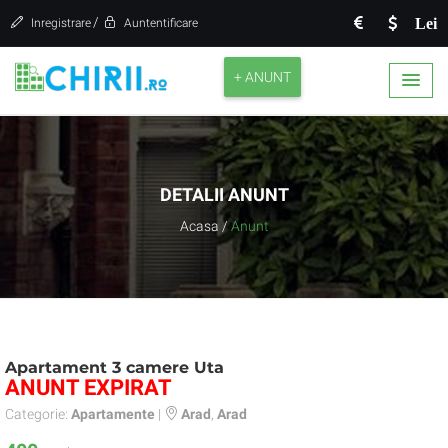
/
Lei
Inregistrare
Auntentificare
+ ANUNT
DETALII ANUNT
Acasa
/
Anunt
Apartament 3 camere Uta
ANUNT EXPIRAT
Categorie:
Apartamente
|
Arad
,
Arad