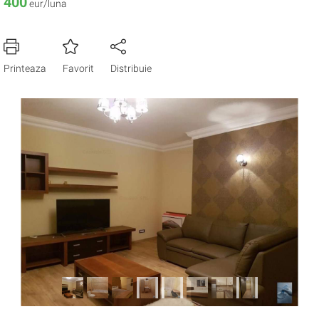
400
eur/luna
Printeaza
Favorit
Distribuie