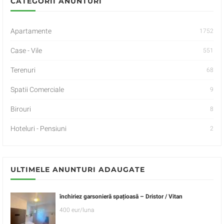
CATEGORII ANUNTURI
Apartamente
1752
Case - Vile
551
Terenuri
68
Spatii Comerciale
9
Birouri
8
Hoteluri - Pensiuni
2
ULTIMELE ANUNTURI ADAUGATE
închiriez garsonieră spațioasă – Dristor / Vitan
400 eur/luna