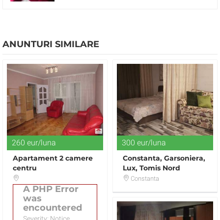
ANUNTURI SIMILARE
260 eur/luna
300 eur/luna
Apartament 2 camere
Constanta, Garsoniera,
centru
Lux, Tomis Nord
Constanta
A PHP Error
was
encountered
Severity: Notice