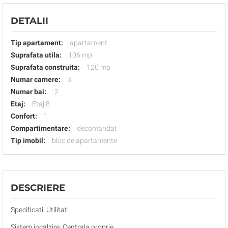
DETALII
Tip apartament:
apartament
Suprafata utila:
106 mp
Suprafata construita:
120 mp
Numar camere:
3
Numar bai:
:
2
Etaj:
Etaj 8
Confort:
1
Compartimentare:
decomandat
Tip imobil:
bloc de apartamente
DESCRIERE
Specificatii Utilitati
Sistem incalzire: Centrala proprie