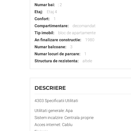
Numar bai:
:
2
Etaj:
Etaj 4
Confort:
1
Compartimentare:
decomandat
Tip imobil:
bloc de apartamente
An finalizare constructie:
1980
Numar balcoane:
3
Numar locuri de parcare:
1
Structura de rezistenta:
altele
DESCRIERE
4303 Specificatii Utilitati
Utilitati generale: Apa
Sistem incalzire: Centrala proprie
Acces internet: Cablu