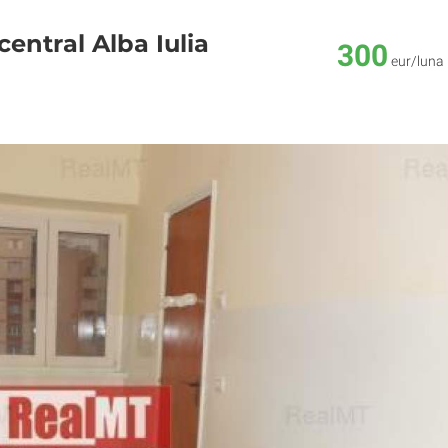
entral Alba Iulia
300
eur/luna