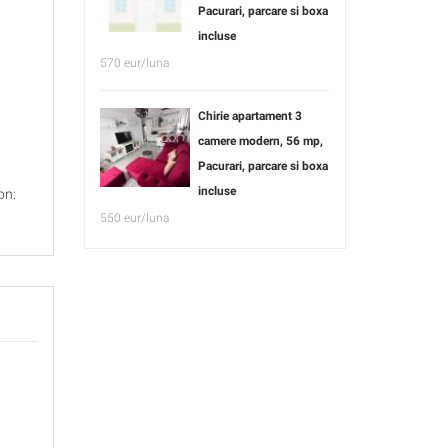
Pacurari, parcare si boxa
incluse
570 eur/luna
Chirie apartament 3
camere modern, 56 mp,
Pacurari, parcare si boxa
incluse
on:
550 eur/luna