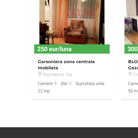
250 eur/luna
300
Garsoniera zona centrala
BLOC
mobilata
Gaze
eur
Cluj-Napoca
, Cluj
Co
Camere: 1
Bai: 1
Suprafata utila:
Came
22 mp
50 m