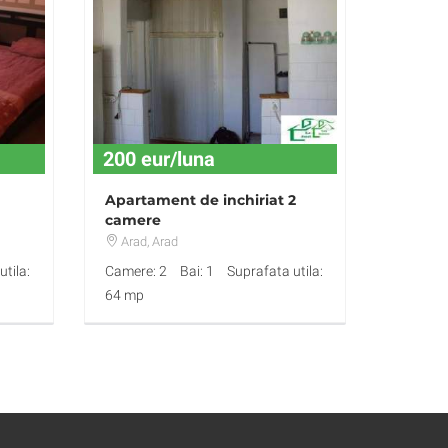
200 eur/luna
Apartament de inchiriat 2
camere
Arad
, Arad
tila:
Camere: 2
Bai: 1
Suprafata utila:
64 mp