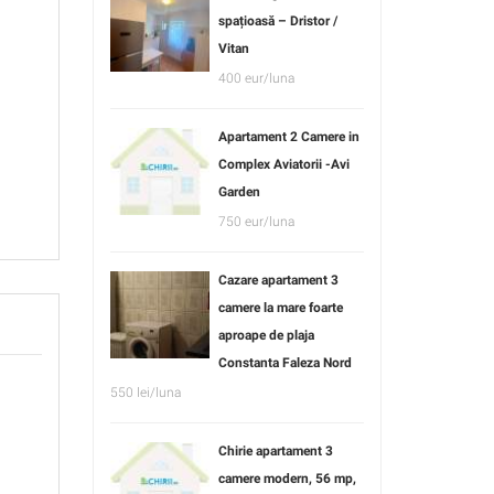
spațioasă – Dristor /
Vitan
400 eur/luna
Apartament 2 Camere in
Complex Aviatorii -Avi
Garden
750 eur/luna
Cazare apartament 3
camere la mare foarte
aproape de plaja
Constanta Faleza Nord
550 lei/luna
Chirie apartament 3
camere modern, 56 mp,