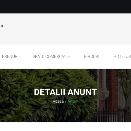
uri
TERENURI
SPATII COMERCIALE
BIROURI
HOTELURI
DETALII ANUNT
Acasa
/
Anunt