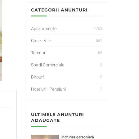
CATEGORII ANUNTURI
Apartamente
1752
Case - Vile
551
Terenuri
68
Spatii Comerciale
9
Birouri
8
Hoteluri - Pensiuni
2
ULTIMELE ANUNTURI
ADAUGATE
închiriez garsonieră