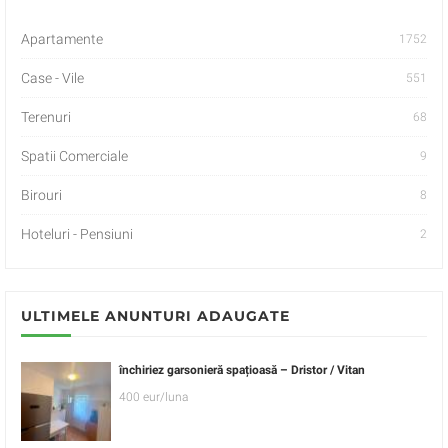
Apartamente
1752
Case - Vile
551
Terenuri
68
Spatii Comerciale
9
Birouri
8
Hoteluri - Pensiuni
2
ULTIMELE ANUNTURI ADAUGATE
închiriez garsonieră spațioasă – Dristor / Vitan
400 eur/luna