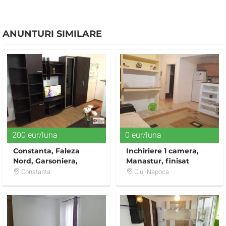
ANUNTURI SIMILARE
200 eur/luna
0 eur/luna
Constanta, Faleza
Inchiriere 1 camera,
Nord, Garsoniera,
Manastur, finisat
Universitatea Ovidius
modern, zona
Constanta
Cluj-Napoca
Campului, etaj 3