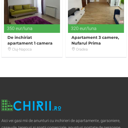
350 eur/luna
320 eur/luna
De inchiriat
Apartament 3 camere,
apartament 1 camera
Nufarul Prima
in Zorilor
Cluj-Napoca
Oradea
Aici vei gasi mii de anunturi cu inchirieri de apartamente, garsoniere,
case-vile, terenuri si spatii comerciale, anunturi postate de persoane