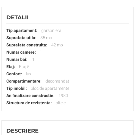
DETALII
Tip apartament:
garsoniera
Suprafata utila:
35 mp
Suprafata construita:
42 mp
Numar camere:
1
Numar bai:
:
1
Etaj:
Etaj 5
Confort:
lux
Compartimentare:
decomandat
Tip imobil:
bloc de apartamente
An finalizare constructie:
1980
Structura de rezistenta:
altele
DESCRIERE