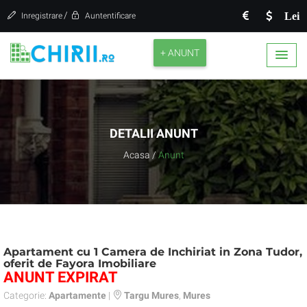
/
Lei
Inregistrare
Auntentificare
+ ANUNT
DETALII ANUNT
Acasa
/
Anunt
Apartament cu 1 Camera de Inchiriat in Zona Tudor,
oferit de Fayora Imobiliare
ANUNT EXPIRAT
Categorie:
Apartamente
|
Targu Mures
,
Mures