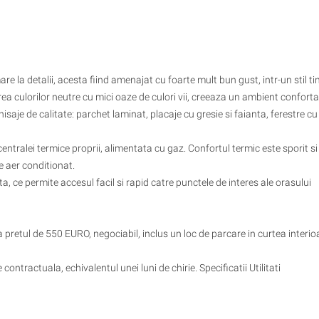
re la detalii, acesta fiind amenajat cu foarte mult bun gust, intr-un stil ti
a culorilor neutre cu mici oaze de culori vii, creeaza un ambient confortab
isaje de calitate: parchet laminat, placaje cu gresie si faianta, ferestre cu 
centralei termice proprii, alimentata cu gaz. Confortul termic este sporit si
e aer conditionat.
a, ce permite accesul facil si rapid catre punctele de interes ale orasului
a pretul de 550 EURO, negociabil, inclus un loc de parcare in curtea interio
contractuala, echivalentul unei luni de chirie. Specificatii Utilitati