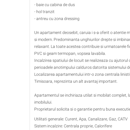
- baie cu cabina de dus
- hol tranzit
- antreu cu zona dressing
Un apartament deosebit, caruia i s-a oferit o atentie ma
si modern. Predominanta unghiurilor drepte si imbinare
relaxant. La toate acestea contribuie si urmatoarele fin
PVC si geam termopan, vopsea lavabila.
Incalzirea spatiului de locuit se realizeaza cu ajutorul 
perioadele anotimpului calduros datorita sistemului d
Localizarea apartamentului intr-o zona centrala linistit
Timisoara, reprezinta un alt avantaj important.
Apartamentul se inchiriaza utilat si mobilat complet, l
imobilului.
Proprietarul solicita si o garantie pentru buna executie 
Utilitati generale: Curent, Apa, Canalizare, Gaz, CATV
Sistem incalzire: Centrala proprie, Calorifere