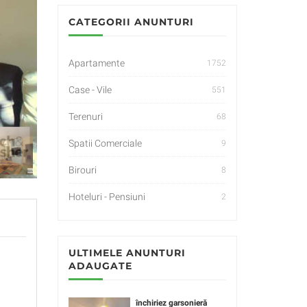
CATEGORII ANUNTURI
Apartamente
1752
Case - Vile
551
Terenuri
68
Spatii Comerciale
9
Birouri
8
Hoteluri - Pensiuni
2
ULTIMELE ANUNTURI
ADAUGATE
închiriez garsonieră