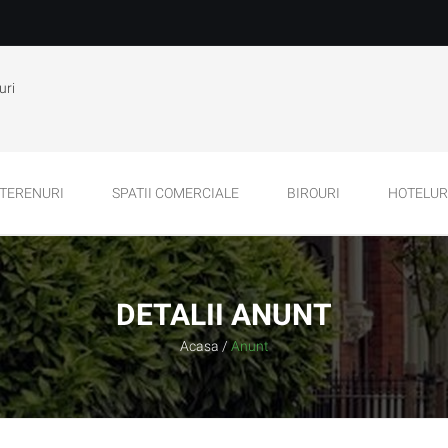
uri
TERENURI
SPATII COMERCIALE
BIROURI
HOTELURI
DETALII ANUNT
Acasa
/
Anunt