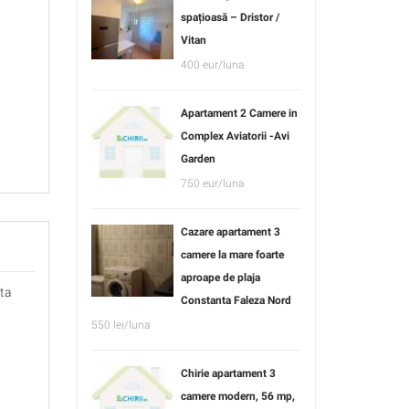
spațioasă – Dristor /
Vitan
400 eur/luna
Apartament 2 Camere in
Complex Aviatorii -Avi
Garden
750 eur/luna
Cazare apartament 3
camere la mare foarte
aproape de plaja
ata
Constanta Faleza Nord
550 lei/luna
Chirie apartament 3
camere modern, 56 mp,