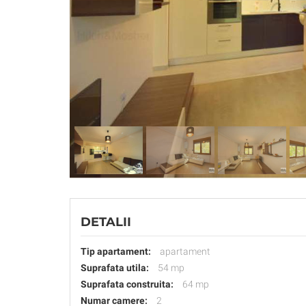
DETALII
Tip apartament:
apartament
Suprafata utila:
54 mp
Suprafata construita:
64 mp
Numar camere:
2