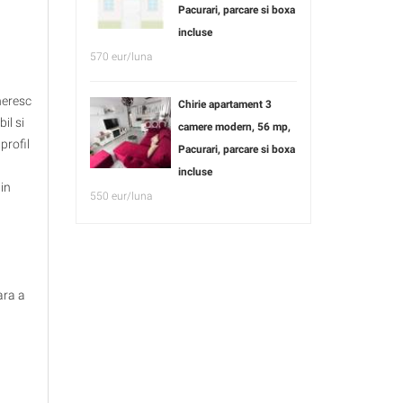
Pacurari, parcare si boxa
incluse
570 eur/luna
neresc
Chirie apartament 3
il si
camere modern, 56 mp,
profil
Pacurari, parcare si boxa
incluse
 in
550 eur/luna
ara a