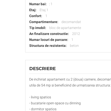
Numar bai:
:
1
Etaj:
Etaj 1
Confort:
1
Compartimentare:
decomandat
Tip imobil:
bloc de apartamente
An finalizare constructie:
2012
Numar locuri de parcare:
1
Structura de rezistenta:
beton
DESCRIERE
De inchiriat apartament cu 2 (doua) camere, decomanda
utila de 54 mp si beneficiind de urmatoarea structura:
- living spatios
- bucatarie open-space cu dinning
- dormitor spatios