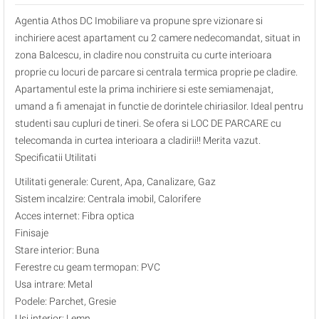
Agentia Athos DC Imobiliare va propune spre vizionare si
inchiriere acest apartament cu 2 camere nedecomandat, situat in
zona Balcescu, in cladire nou construita cu curte interioara
proprie cu locuri de parcare si centrala termica proprie pe cladire.
Apartamentul este la prima inchiriere si este semiamenajat,
umand a fi amenajat in functie de dorintele chiriasilor. Ideal pentru
studenti sau cupluri de tineri. Se ofera si LOC DE PARCARE cu
telecomanda in curtea interioara a cladirii!! Merita vazut.
Specificatii Utilitati
Utilitati generale: Curent, Apa, Canalizare, Gaz
Sistem incalzire: Centrala imobil, Calorifere
Acces internet: Fibra optica
Finisaje
Stare interior: Buna
Ferestre cu geam termopan: PVC
Usa intrare: Metal
Podele: Parchet, Gresie
Usi interior: Lemn