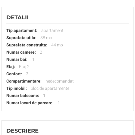
DETALII
Tip apartament:
apartament
Suprafata utila:
38 mp
Suprafata construita:
44 mp
Numar camere:
2
Numar bai:
:
1
Etaj:
Etaj 2
Confort:
2
Compartimentare:
nedecomandat
Tip imobil:
bloc de apartamente
Numar balcoane:
1
Numar locuri de parcare:
1
DESCRIERE