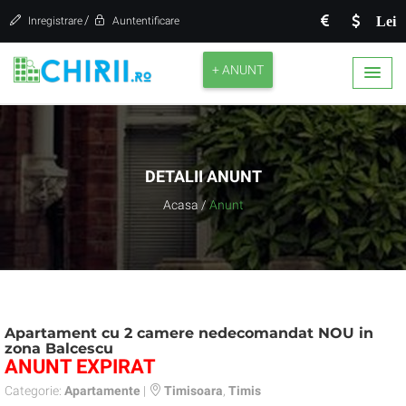
/
Lei
Inregistrare
Auntentificare
+ ANUNT
DETALII ANUNT
Acasa
/
Anunt
Apartament cu 2 camere nedecomandat NOU in
zona Balcescu
ANUNT EXPIRAT
Categorie:
Apartamente
|
Timisoara
,
Timis