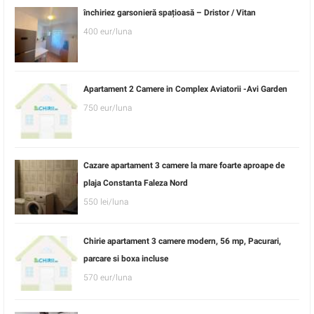
închiriez garsonieră spațioasă – Dristor / Vitan
400 eur/luna
Apartament 2 Camere in Complex Aviatorii -Avi Garden
750 eur/luna
Cazare apartament 3 camere la mare foarte aproape de
plaja Constanta Faleza Nord
550 lei/luna
Chirie apartament 3 camere modern, 56 mp, Pacurari,
parcare si boxa incluse
570 eur/luna