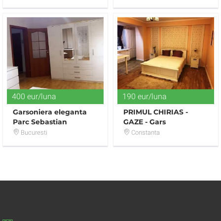
400 eur/luna
190 eur/luna
Garsoniera eleganta
PRIMUL CHIRIAS -
Parc Sebastian
GAZE - Gars
UltraModerna - bloc
Bucuresti
Constanta
2016 - 300 euro