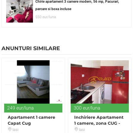
Chirie apartament 3 camere modern, 56 mp, Pacurari,
parcare si boxa incluse
550 eur/luna
ANUNTURI SIMILARE
249 eur/luna
300 eur/luna
Apartament 1 camere
Inchiriere Apartament
Capat Cug
1 camere, zona CUG -
Iasi
Iasi
Iasi