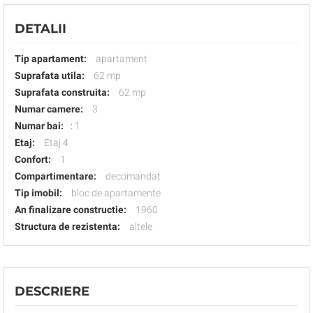
DETALII
Tip apartament:
apartament
Suprafata utila:
62 mp
Suprafata construita:
62 mp
Numar camere:
3
Numar bai:
:
1
Etaj:
Etaj 4
Confort:
1
Compartimentare:
decomandat
Tip imobil:
bloc de apartamente
An finalizare constructie:
1960
Structura de rezistenta:
altele
DESCRIERE