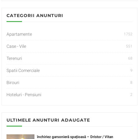
CATEGORII ANUNTURI
Apartamente
1752
Case - Vile
551
Terenuri
68
Spatii Comerciale
9
Birouri
8
Hoteluri - Pensiuni
2
ULTIMELE ANUNTURI ADAUGATE
închiriez garsonieră spațioasă – Dristor / Vitan