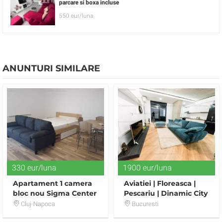
parcare si boxa incluse
550 eur/luna
ANUNTURI SIMILARE
330 eur/luna
1900 eur/luna
Apartament 1 camera
Aviatiei | Floreasca |
bloc nou Sigma Center
Pescariu | Dinamic City
| Bloc 2017 | Totul nou
Cluj-Napoca
Bucuresti