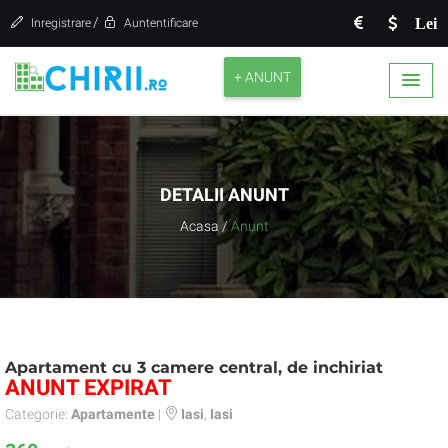
/
Lei
Inregistrare
Auntentificare
+ ANUNT
DETALII ANUNT
Acasa
/
Anunt
Apartament cu 3 camere central, de inchiriat
ANUNT EXPIRAT
Categorie:
Apartamente
|
Iasi
,
Iasi