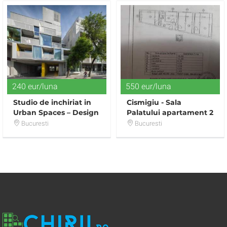
240 eur/luna
550 eur/luna
Studio de inchiriat in
Cismigiu - Sala
Urban Spaces – Design
Palatului apartament 2
Apartments
camere
Bucuresti
Bucuresti