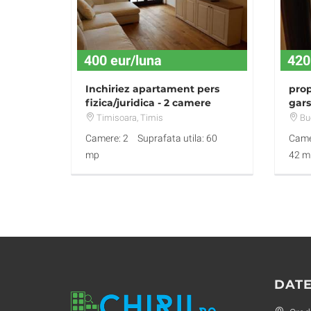
400 eur/luna
420
Inchiriez apartament pers
prop
fizica/juridica - 2 camere
gars
Toscana Residence + parcare
Timisoara
, Timis
Buc
Camere: 2
Suprafata utila: 60
Came
mp
42 m
DATE