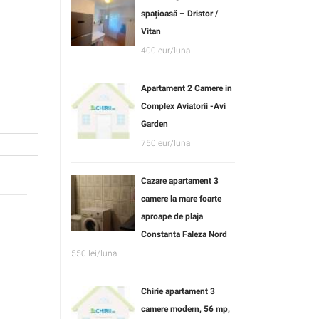
spațioasă – Dristor /
Vitan
400 eur/luna
Apartament 2 Camere in
Complex Aviatorii -Avi
Garden
750 eur/luna
Cazare apartament 3
camere la mare foarte
aproape de plaja
Constanta Faleza Nord
550 lei/luna
Chirie apartament 3
camere modern, 56 mp,