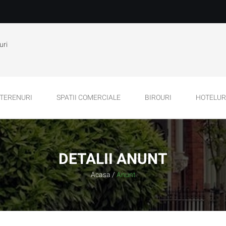
uri
TERENURI
SPATII COMERCIALE
BIROURI
HOTELURI
DETALII ANUNT
Acasa
/
Anunt