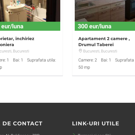
 eur/luna
300 eur/luna
rietar, inchiriez
Apartament 2 camere ,
oniera
Drumul Taberei
uresti
, Bucuresti
Bucuresti
, Bucuresti
re: 1
Bai: 1
Suprafata utila:
Camere: 2
Bai: 1
Suprafata u
p
50 mp
 DE CONTACT
LINK-URI UTILE