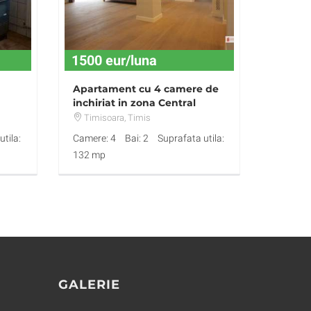
1500 eur/luna
Apartament cu 4 camere de
inchiriat in zona Central
Timisoara
, Timis
tila:
Camere: 4
Bai: 2
Suprafata utila:
132 mp
GALERIE