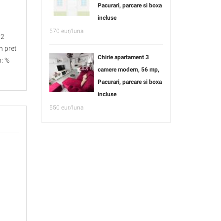
Pacurari, parcare si boxa
incluse
570 eur/luna
,2
n pret
Chirie apartament 3
n: %
camere modern, 56 mp,
Pacurari, parcare si boxa
incluse
550 eur/luna