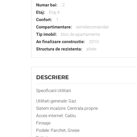
Numar bai:
:
2
Etaj:
Etaj 4
Confort:
1
Compartimentare:
semidecomandat
Tip imobil:
bloc de apartamente
An finalizare constructie:
2010
Structura de rezistenta:
altele
DESCRIERE
Specificatii Utilitati
Utilitati generale: Gaz
Sistem incalzire: Centrala proprie
Acces internet: Cablu
Finisaje
Podele: Parchet, Gresie