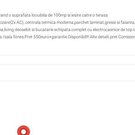
and o suprafata locuibila de 100mp si iesire catre o terasa
tizare(2x AC), centrala termica moderna,parchet laminat,gresie si faianta
,living deosebit si bucatarie echipata complet cu electrocasnice de top.I
a /sala fitnes.Pret 550euro+garantie Disponibil!!! Alte detalii pret Comisio