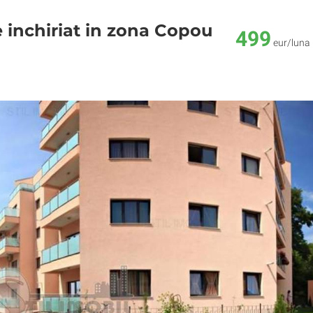
inchiriat in zona Copou
499
eur/luna