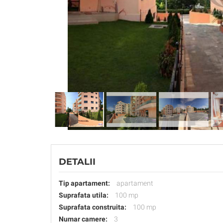
DETALII
Tip apartament:
apartament
Suprafata utila:
100 mp
Suprafata construita:
100 mp
Numar camere:
3