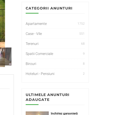
CATEGORII ANUNTURI
Apartamente
1752
Case - Vile
551
Terenuri
68
Spatii Comerciale
9
Birouri
8
Hoteluri - Pensiuni
2
ULTIMELE ANUNTURI
ADAUGATE
închiriez garsonieră