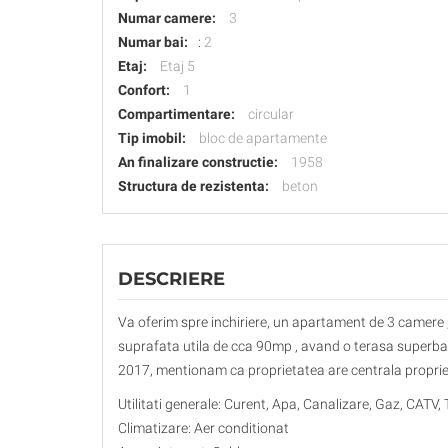
Numar camere:
3
Numar bai:
:
2
Etaj:
Etaj 5
Confort:
1
Compartimentare:
circular
Tip imobil:
bloc de apartamente
An finalizare constructie:
1958
Structura de rezistenta:
beton
DESCRIERE
Va oferim spre inchiriere, un apartament de 3 camere ,s
suprafata utila de cca 90mp , avand o terasa superba 
2017, mentionam ca proprietatea are centrala proprie , u
Utilitati generale: Curent, Apa, Canalizare, Gaz, CATV, 
Climatizare: Aer conditionat