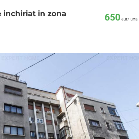
inchiriat in zona
650
eur/luna