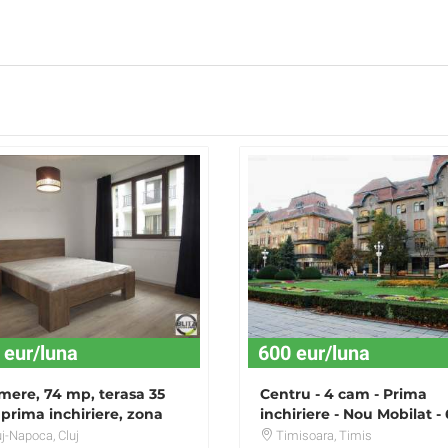
 eur/luna
600 eur/luna
mere, 74 mp, terasa 35
Centru - 4 cam - Prima
prima inchiriere, zona
inchiriere - Nou Mobilat -
zii Eugen Ionesco
eu!
uj-Napoca
, Cluj
Timisoara
, Timis