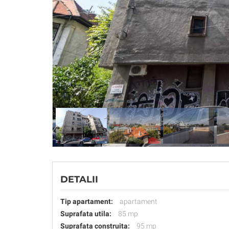
DETALII
Tip apartament:
apartament
Suprafata utila:
85 mp
Suprafata construita:
95 mp