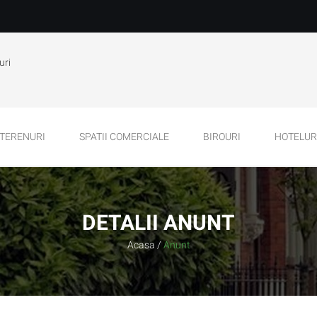
uri
TERENURI
SPATII COMERCIALE
BIROURI
HOTELURI
DETALII ANUNT
Acasa
/
Anunt