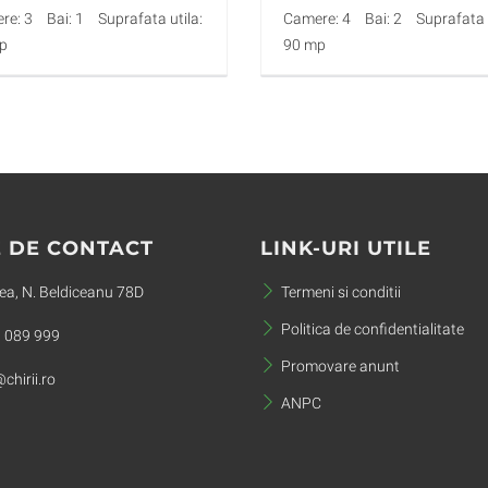
re: 3
Bai: 1
Suprafata utila:
Camere: 4
Bai: 2
Suprafata u
p
90 mp
 DE CONTACT
LINK-URI UTILE
a, N. Beldiceanu 78D
Termeni si conditii
Politica de confidentialitate
 089 999
Promovare anunt
chirii.ro
ANPC