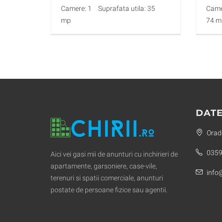
Camere: 1
Suprafata utila: 35
Came
mp
74 m
DATE
Orade
0359
Aici vei gasi mii de anunturi cu inchirieri de
apartamente, garsoniere, case-vile,
info@
terenuri si spatii comerciale, anunturi
postate de persoane fizice sau agentii.