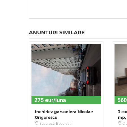
ANUNTURI SIMILARE
275 eur/luna
560
Inchiriez garsoniera Nicolae
3 ca
Grigorescu
mp, 
stra
Bucuresti
, Bucuresti
Cl