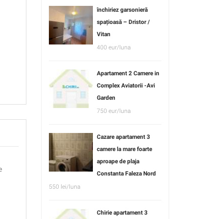
închiriez garsonieră
spațioasă – Dristor /
Vitan
400 eur/luna
Apartament 2 Camere in
Complex Aviatorii -Avi
Garden
750 eur/luna
Cazare apartament 3
camere la mare foarte
aproape de plaja
e
Constanta Faleza Nord
550 lei/luna
Chirie apartament 3