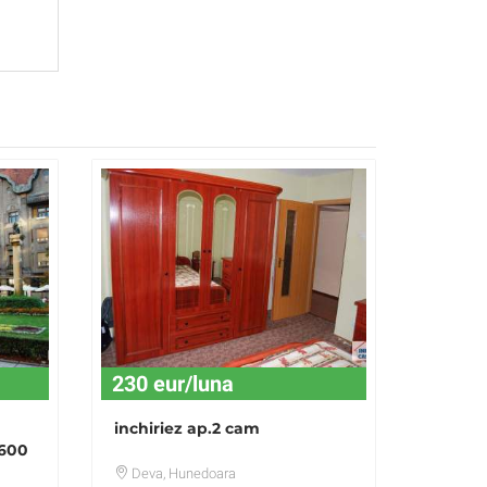
230 eur/luna
inchiriez ap.2 cam
 600
Deva
, Hunedoara