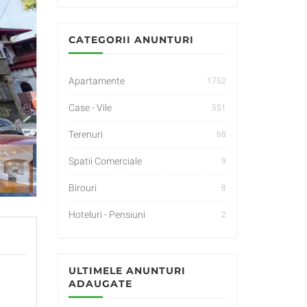
CATEGORII ANUNTURI
Apartamente
1752
Case - Vile
551
Terenuri
68
Spatii Comerciale
9
Birouri
8
Hoteluri - Pensiuni
2
ULTIMELE ANUNTURI
ADAUGATE