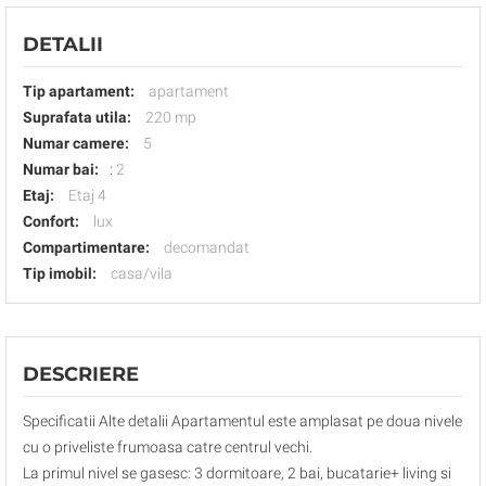
DETALII
Tip apartament:
apartament
Suprafata utila:
220 mp
Numar camere:
5
Numar bai:
:
2
Etaj:
Etaj 4
Confort:
lux
Compartimentare:
decomandat
Tip imobil:
casa/vila
DESCRIERE
Specificatii Alte detalii Apartamentul este amplasat pe doua nivele
cu o priveliste frumoasa catre centrul vechi.
La primul nivel se gasesc: 3 dormitoare, 2 bai, bucatarie+ living si