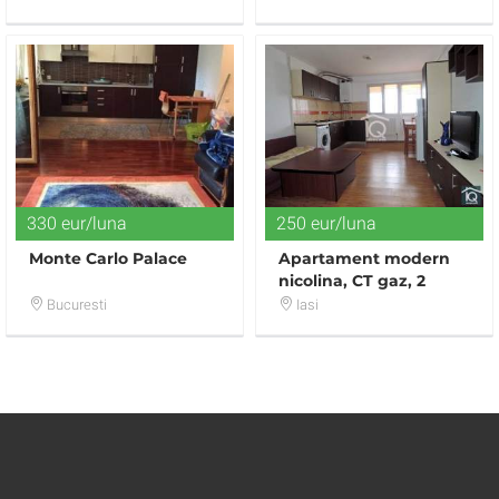
nou
330 eur/luna
250 eur/luna
Monte Carlo Palace
Apartament modern
nicolina, CT gaz, 2
camere, 56 mp utili
Bucuresti
Iasi