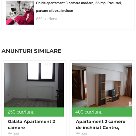
Chirie apartament 3 camere modern, 56 mp, Pacurari,
parcare si boxa incluse
550 eur/luna
ANUNTURI SIMILARE
250 eur/luna
400 eur/luna
Galata Apartament 2
Apartament 2 camere
camere
de inchiriat Centru,
semidecomandat, bloc
Iasi
Iasi