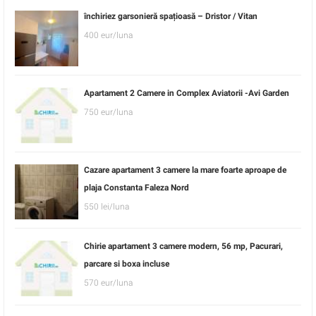
închiriez garsonieră spațioasă – Dristor / Vitan
400 eur/luna
Apartament 2 Camere in Complex Aviatorii -Avi Garden
750 eur/luna
Cazare apartament 3 camere la mare foarte aproape de
plaja Constanta Faleza Nord
550 lei/luna
Chirie apartament 3 camere modern, 56 mp, Pacurari,
parcare si boxa incluse
570 eur/luna