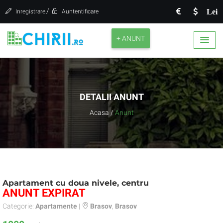
/
Lei
Inregistrare
Auntentificare
+ ANUNT
DETALII ANUNT
Acasa
/
Anunt
Apartament cu doua nivele, centru
ANUNT EXPIRAT
Categorie:
Apartamente
|
Brasov
,
Brasov