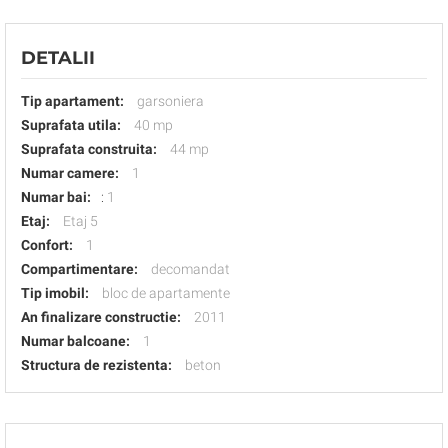
DETALII
Tip apartament:
garsoniera
Suprafata utila:
40 mp
Suprafata construita:
44 mp
Numar camere:
1
Numar bai:
:
1
Etaj:
Etaj 5
Confort:
1
Compartimentare:
decomandat
Tip imobil:
bloc de apartamente
An finalizare constructie:
2011
Numar balcoane:
1
Structura de rezistenta:
beton