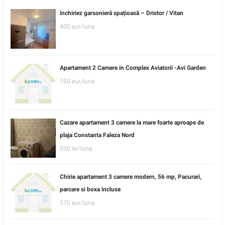
închiriez garsonieră spațioasă – Dristor / Vitan
400 eur/luna
Apartament 2 Camere in Complex Aviatorii -Avi Garden
750 eur/luna
Cazare apartament 3 camere la mare foarte aproape de
plaja Constanta Faleza Nord
550 lei/luna
Chirie apartament 3 camere modern, 56 mp, Pacurari,
parcare si boxa incluse
570 eur/luna