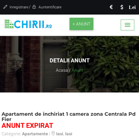
/
Lei
Inregistrare
Auntentificare
+ ANUNT
DETALII ANUNT
Acasa
/
Anunt
Apartament de inchiriat 1 camera zona Centrala Pd
Fier
ANUNT EXPIRAT
Categorie:
Apartamente
|
Iasi
,
Iasi