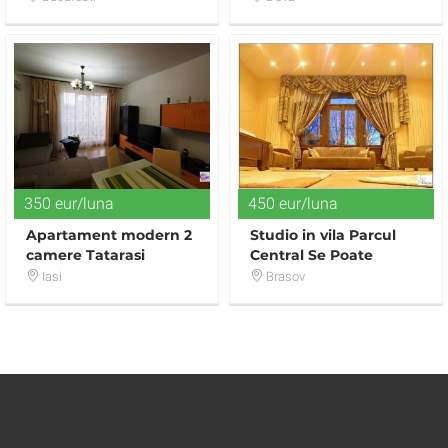
350 eur/luna
450 eur/luna
Apartament modern 2
Studio in vila Parcul
camere Tatarasi
Central Se Poate
inchiria Si In Regim
Iasi
Brasov
Hotelier