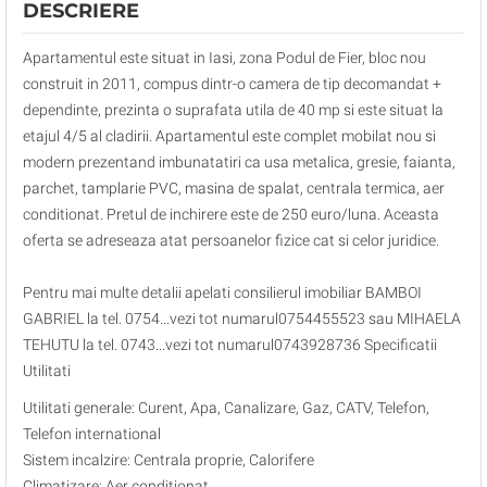
DESCRIERE
Apartamentul este situat in Iasi, zona Podul de Fier, bloc nou
construit in 2011, compus dintr-o camera de tip decomandat +
dependinte, prezinta o suprafata utila de 40 mp si este situat la
etajul 4/5 al cladirii. Apartamentul este complet mobilat nou si
modern prezentand imbunatatiri ca usa metalica, gresie, faianta,
parchet, tamplarie PVC, masina de spalat, centrala termica, aer
conditionat. Pretul de inchirere este de 250 euro/luna. Aceasta
oferta se adreseaza atat persoanelor fizice cat si celor juridice.
Pentru mai multe detalii apelati consilierul imobiliar BAMBOI
GABRIEL la tel. 0754...vezi tot numarul0754455523 sau MIHAELA
TEHUTU la tel. 0743...vezi tot numarul0743928736 Specificatii
Utilitati
Utilitati generale: Curent, Apa, Canalizare, Gaz, CATV, Telefon,
Telefon international
Sistem incalzire: Centrala proprie, Calorifere
Climatizare: Aer conditionat