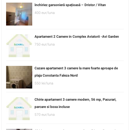
închiriez garsonieră spațioasă – Dristor / Vitan
400 eur/luna
Apartament 2 Camere in Complex Aviatorii -Avi Garden
750 eur/luna
Cazare apartament 3 camere la mare foarte aproape de
plaja Constanta Faleza Nord
550 lei/luna
Chirie apartament 3 camere modern, 56 mp, Pacurari,
parcare si boxa incluse
570 eur/luna