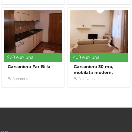
exclusivist|2 camere
220 eur/luna
400 eur/luna
Garsoniera Far-Billa
Garsoniera 30 mp,
mobilata modern,
prima inchiriere, zona
Constanta
Cluj-Napoca
Parcului Central