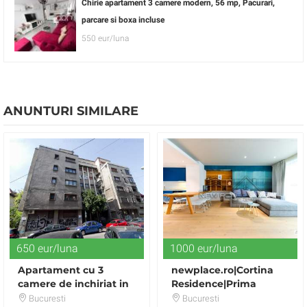
Chirie apartament 3 camere modern, 56 mp, Pacurari,
parcare si boxa incluse
550 eur/luna
ANUNTURI SIMILARE
650 eur/luna
1000 eur/luna
Apartament cu 3
newplace.ro|Cortina
camere de inchiriat in
Residence|Prima
zona Gradina Icoanei
inchiriere|Apartament
Bucuresti
Bucuresti