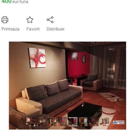
400
eur/luna
Printeaza
Favorit
Distribuie