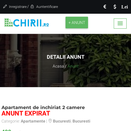
/
Lei
Inregistrare
Auntentificare
+ ANUNT
DETALII ANUNT
Acasa
/
Anunt
Apartament de inchiriat 2 camere
ANUNT EXPIRAT
Categorie:
Apartamente
|
Bucuresti
,
Bucuresti