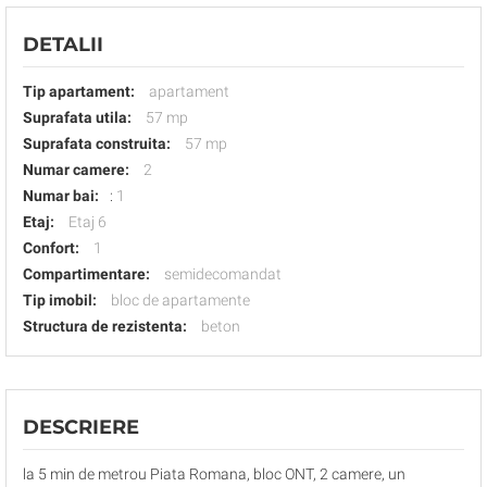
DETALII
Tip apartament:
apartament
Suprafata utila:
57 mp
Suprafata construita:
57 mp
Numar camere:
2
Numar bai:
:
1
Etaj:
Etaj 6
Confort:
1
Compartimentare:
semidecomandat
Tip imobil:
bloc de apartamente
Structura de rezistenta:
beton
DESCRIERE
la 5 min de metrou Piata Romana, bloc ONT, 2 camere, un