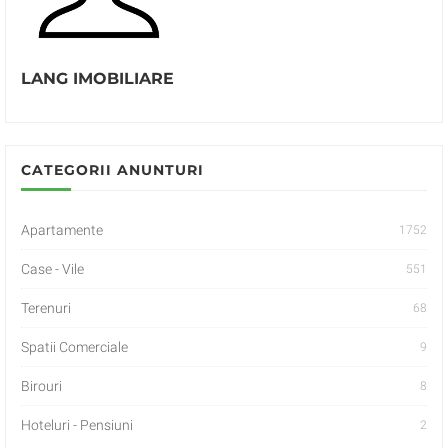
LANG IMOBILIARE
CATEGORII ANUNTURI
Apartamente
1752
Case - Vile
551
Terenuri
68
Spatii Comerciale
9
Birouri
8
Hoteluri - Pensiuni
2