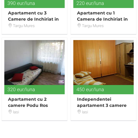
390 eur/luna
220 eur/luna
Apartament cu 3
Apartament cu 1
Camere de Inchiriat in
Camera de Inchiriat in
Zona Centrala.
Zona 7 Noiembrie
Targu Mures
Targu Mures
320 eur/luna
450 eur/luna
Apartament cu 2
Independentei
camere Podu Ros
apartament 3 camere
decomandat
Iasi
Iasi