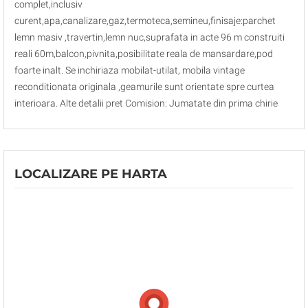
complet,inclusiv
curent,apa,canalizare,gaz,termoteca,semineu,finisaje:parchet
lemn masiv ,travertin,lemn nuc,suprafata in acte 96 m construiti
reali 60m,balcon,pivnita,posibilitate reala de mansardare,pod
foarte inalt. Se inchiriaza mobilat-utilat, mobila vintage
reconditionata originala ,geamurile sunt orientate spre curtea
interioara. Alte detalii pret Comision: Jumatate din prima chirie
LOCALIZARE PE HARTA