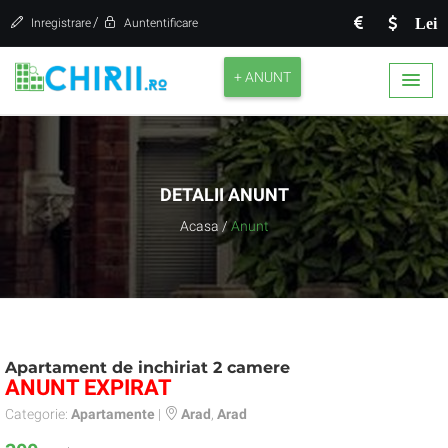
/
Lei
Inregistrare
Auntentificare
+ ANUNT
DETALII ANUNT
Acasa
/
Anunt
Apartament de inchiriat 2 camere
ANUNT EXPIRAT
Categorie:
Apartamente
|
Arad
,
Arad