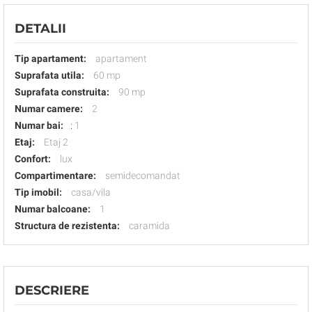
DETALII
Tip apartament:
apartament
Suprafata utila:
60 mp
Suprafata construita:
90 mp
Numar camere:
2
Numar bai:
:
1
Etaj:
Etaj 2
Confort:
lux
Compartimentare:
semidecomandat
Tip imobil:
casa/vila
Numar balcoane:
1
Structura de rezistenta:
caramida
DESCRIERE