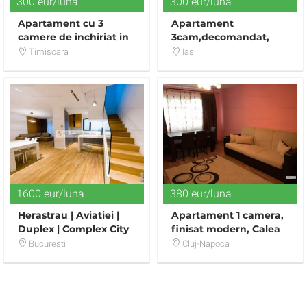
300 eur/luna
300 eur/luna
Apartament cu 3
Apartament
camere de inchiriat in
3cam,decomandat,
zona Ultracentral
zona Centru(UMF)
Timisoara
Iasi
1600 eur/luna
380 eur/luna
Herastrau | Aviatiei |
Apartament 1 camera,
Duplex | Complex City
finisat modern, Calea
Point | Bloc 2017 | Totul
Turzii
Bucuresti
Cluj-Napoca
Nou