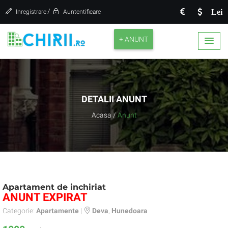
/
Lei
Inregistrare
Auntentificare
+ ANUNT
DETALII ANUNT
Acasa
/
Anunt
Apartament de inchiriat
ANUNT EXPIRAT
Categorie:
Apartamente
|
Deva
,
Hunedoara