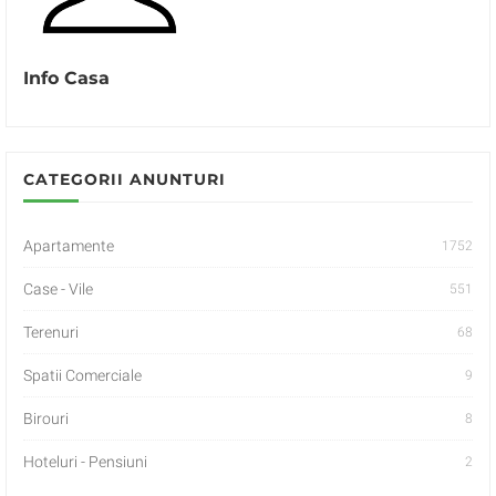
Info Casa
CATEGORII ANUNTURI
Apartamente
1752
Case - Vile
551
Terenuri
68
Spatii Comerciale
9
Birouri
8
Hoteluri - Pensiuni
2