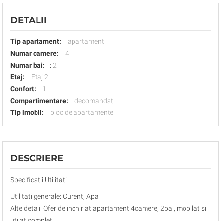
DETALII
Tip apartament:
apartament
Numar camere:
4
Numar bai:
:
2
Etaj:
Etaj 2
Confort:
1
Compartimentare:
decomandat
Tip imobil:
bloc de apartamente
DESCRIERE
Specificatii Utilitati
Utilitati generale: Curent, Apa
Alte detalii Ofer de inchiriat apartament 4camere, 2bai, mobilat si
utilat complet.