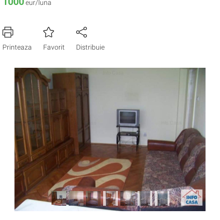
1000
eur/luna
Printeaza
Favorit
Distribuie