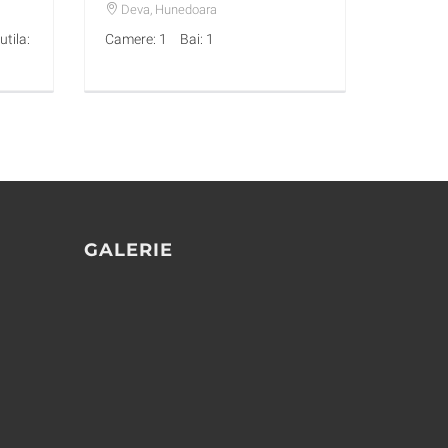
Deva
, Hunedoara
tila:
Camere: 1
Bai: 1
GALERIE