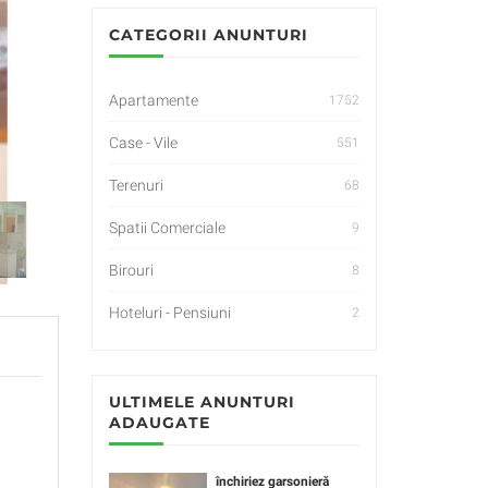
CATEGORII ANUNTURI
Apartamente
1752
Case - Vile
551
Terenuri
68
Spatii Comerciale
9
Birouri
8
Hoteluri - Pensiuni
2
ULTIMELE ANUNTURI
ADAUGATE
închiriez garsonieră