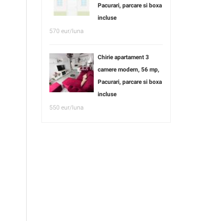
Pacurari, parcare si boxa
incluse
570 eur/luna
Chirie apartament 3
camere modern, 56 mp,
Pacurari, parcare si boxa
incluse
550 eur/luna