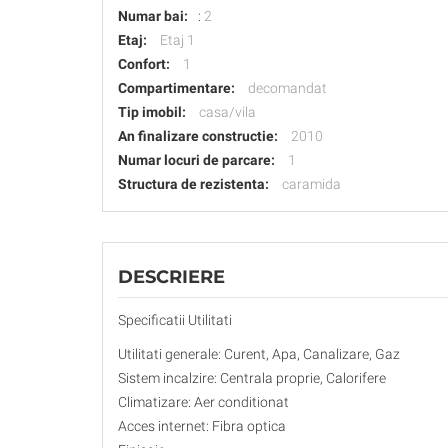
Numar bai:
:
2
Etaj:
Etaj 1
Confort:
1
Compartimentare:
decomandat
Tip imobil:
casa/vila
An finalizare constructie:
2010
Numar locuri de parcare:
1
Structura de rezistenta:
caramida
DESCRIERE
Specificatii Utilitati
Utilitati generale: Curent, Apa, Canalizare, Gaz
Sistem incalzire: Centrala proprie, Calorifere
Climatizare: Aer conditionat
Acces internet: Fibra optica