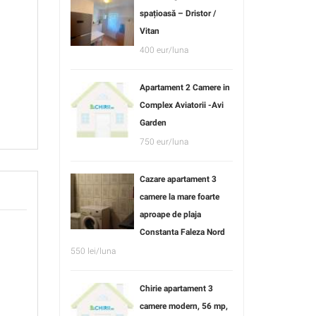
spațioasă – Dristor /
Vitan
400 eur/luna
Apartament 2 Camere in
Complex Aviatorii -Avi
Garden
750 eur/luna
Cazare apartament 3
camere la mare foarte
aproape de plaja
Constanta Faleza Nord
550 lei/luna
Chirie apartament 3
camere modern, 56 mp,