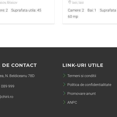
2017 CUG
asov
, Brasov
Iasi
, Iasi
re: 2
Suprafata utila: 45
Camere: 2
Bai: 1
Suprafata u
60 mp
 DE CONTACT
LINK-URI UTILE
a, N. Beldiceanu 78D
Termeni si conditii
Politica de confidentialitate
 089 999
Promovare anunt
chirii.ro
ANPC