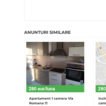
ANUNTURI SIMILARE
280 eur/luna
280
Apartament 1 camera Via
inch
Romana !!!
came