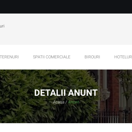
uri
TERENURI
SPATII COMERCIALE
BIROURI
HOTELURI
DETALII ANUNT
Acasa
/
Anunt