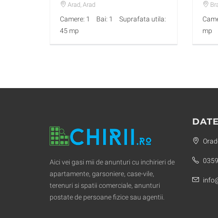
Arad
, Arad
Br
Camere: 1
Bai: 1
Suprafata utila:
Came
45 mp
mp
DATE
Orade
0359
Aici vei gasi mii de anunturi cu inchirieri de
apartamente, garsoniere, case-vile,
info@
terenuri si spatii comerciale, anunturi
postate de persoane fizice sau agentii.