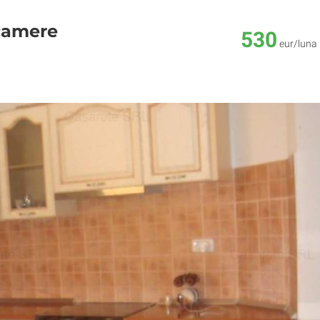
 camere
530
eur/luna