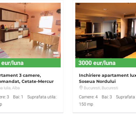
 eur/luna
3000 eur/luna
rtament 3 camere,
Inchiriere apartament lu
omandat, Cetate-Mercur
Soseua Nordului
a Iulia
, Alba
Bucuresti
, Bucuresti
re: 3
Bai: 1
Suprafata utila:
Camere: 4
Bai: 3
Suprafata u
p
150 mp