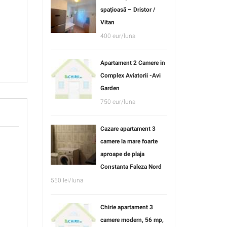
spațioasă – Dristor /
Vitan
400 eur/luna
Apartament 2 Camere in
Complex Aviatorii -Avi
Garden
750 eur/luna
Cazare apartament 3
camere la mare foarte
aproape de plaja
Constanta Faleza Nord
550 lei/luna
Chirie apartament 3
camere modern, 56 mp,