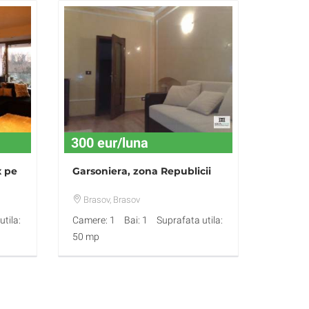
300 eur/luna
x pe
Garsoniera, zona Republicii
Brasov
, Brasov
tila:
Camere: 1
Bai: 1
Suprafata utila:
50 mp