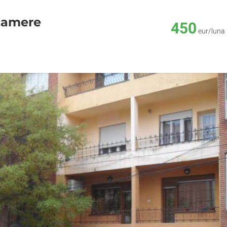
 camere
450
eur/luna