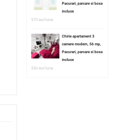
Pacurari, parcare si boxa
incluse
570 eur/luna
Chirie apartament 3
camere modern, 56 mp,
Pacurari, parcare si boxa
incluse
550 eur/luna