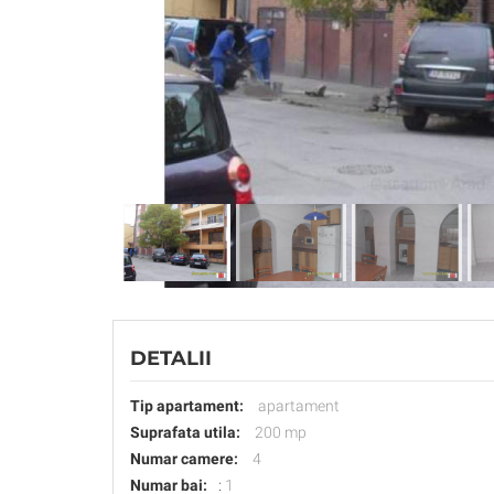
DETALII
Tip apartament:
apartament
Suprafata utila:
200 mp
Numar camere:
4
Numar bai:
:
1