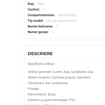
Etaj:
Etaj 1
Confort:
1
Compartimentare:
decomandat
Tip imobil:
bloc de apartamente
Numar balcoane:
2
Numar garaje:
1
DESCRIERE
Specificatii Utilitati
Utilitati generale: Curent, Apa, Canalizare, Gaz
Sistem incalzire: Centrala proprie, Calorifere
Climatizare: Aer conditionat
Finisaje
Stare interior: Buna
Ferestre cu geam termopan: PVC