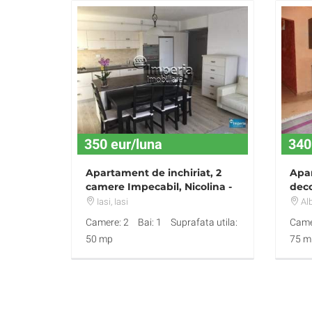
350 eur/luna
340
Apartament de inchiriat, 2
Apa
camere Impecabil, Nicolina -
dec
CUG
Iasi
, Iasi
Alb
Camere: 2
Bai: 1
Suprafata utila:
Came
50 mp
75 m