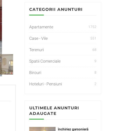
CATEGORII ANUNTURI
Apartamente
1752
Case - Vile
551
Terenuri
68
Spatii Comerciale
9
Birouri
8
Hoteluri - Pensiuni
2
ULTIMELE ANUNTURI
ADAUGATE
închiriez garsonieră