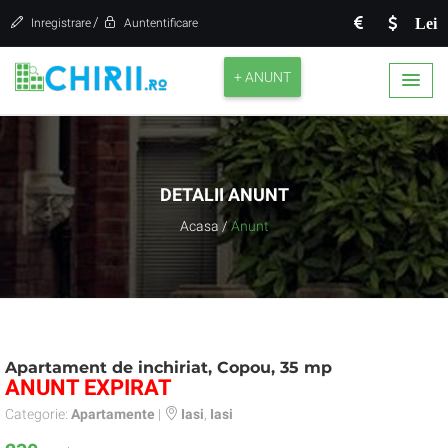
/
Lei
Inregistrare
Auntentificare
+ ANUNT
DETALII ANUNT
Acasa
/
Anunt
Apartament de inchiriat, Copou, 35 mp
ANUNT EXPIRAT
Categorie:
Apartamente
|
Iasi
,
Iasi