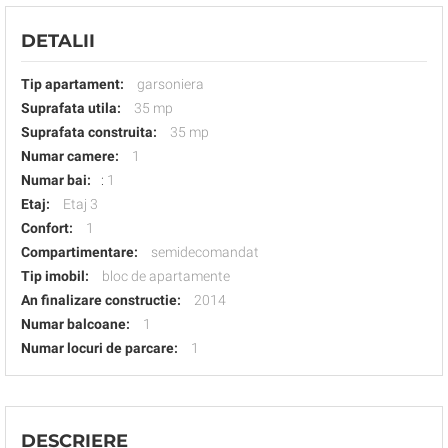
DETALII
Tip apartament:
garsoniera
Suprafata utila:
35 mp
Suprafata construita:
35 mp
Numar camere:
1
Numar bai:
:
1
Etaj:
Etaj 3
Confort:
1
Compartimentare:
semidecomandat
Tip imobil:
bloc de apartamente
An finalizare constructie:
2014
Numar balcoane:
1
Numar locuri de parcare:
1
DESCRIERE