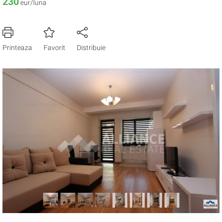
230
eur/luna
Printeaza
Favorit
Distribuie