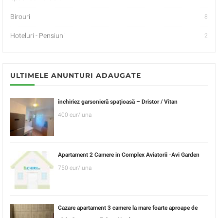
Birouri
8
Hoteluri - Pensiuni
2
ULTIMELE ANUNTURI ADAUGATE
închiriez garsonieră spațioasă – Dristor / Vitan
400 eur/luna
Apartament 2 Camere in Complex Aviatorii -Avi Garden
750 eur/luna
Cazare apartament 3 camere la mare foarte aproape de