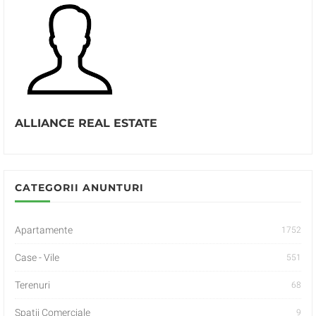
ALLIANCE REAL ESTATE
CATEGORII ANUNTURI
Apartamente
1752
Case - Vile
551
Terenuri
68
Spatii Comerciale
9