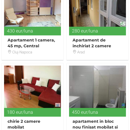
430 eur/luna
280 eur/luna
Apartament 1 camera,
Apartament de
45 mp, Central
inchiriat 2 camere
Cluj-Napoca
Arad
180 eur/luna
450 eur/luna
chirie 2 camere
apartament in bloc
mobilat
nou finisat mobilat si