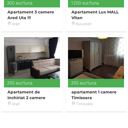
300 eur/luna
1200 eur/luna
Apartament 3 camere
Apartament Lux MALL
Ared Uta !!!
Vitan
Arad
Bucuresti
350 eur/luna
350 eur/luna
Apartament de
apartament 1 camere
inchiriat 2 camere
Timisoara
Arad
Timisoara