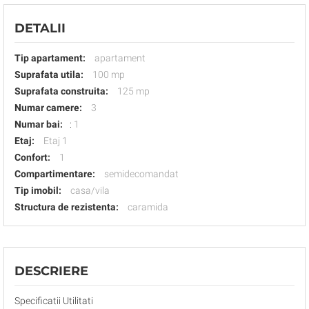
DETALII
Tip apartament:
apartament
Suprafata utila:
100 mp
Suprafata construita:
125 mp
Numar camere:
3
Numar bai:
:
1
Etaj:
Etaj 1
Confort:
1
Compartimentare:
semidecomandat
Tip imobil:
casa/vila
Structura de rezistenta:
caramida
DESCRIERE
Specificatii Utilitati