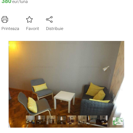
380
eur/luna
Printeaza
Favorit
Distribuie