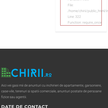
File:
/home/chirii/public_html/
Line: 322
Function: require_once
Aici vei gasi mii de anunturi cu inchirieri de apartamente, garsoniere,
case-vile, terenuri si spatii comerciale, anunturi postate de persoane
fizice sau agentii.
DATE DE CONTACT