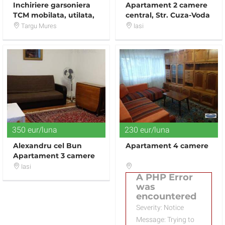
Inchiriere garsoniera
Apartament 2 camere
TCM mobilata, utilata,
central, Str. Cuza-Voda
zona UMF
Targu Mures
Iasi
350 eur/luna
230 eur/luna
Alexandru cel Bun
Apartament 4 camere
Apartament 3 camere
decomandat
Iasi
A PHP Error
was
encountered
Severity: Notice
Message: Trying to