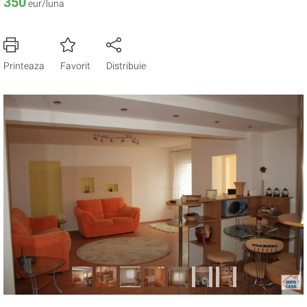
350
eur/luna
Printeaza
Favorit
Distribuie