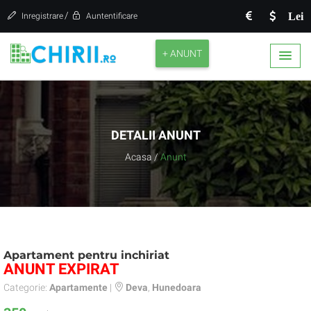
/
Lei
Inregistrare
Auntentificare
+ ANUNT
DETALII ANUNT
Acasa
/
Anunt
Apartament pentru inchiriat
ANUNT EXPIRAT
Categorie:
Apartamente
|
Deva
,
Hunedoara