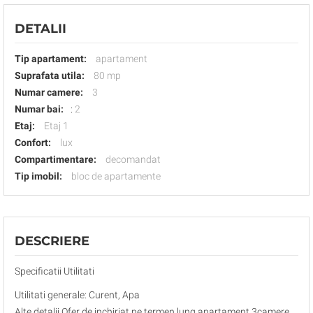
DETALII
Tip apartament:
apartament
Suprafata utila:
80 mp
Numar camere:
3
Numar bai:
:
2
Etaj:
Etaj 1
Confort:
lux
Compartimentare:
decomandat
Tip imobil:
bloc de apartamente
DESCRIERE
Specificatii Utilitati
Utilitati generale: Curent, Apa
Alte detalii Ofer de inchiriat pe termen lung apartament 3camere