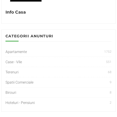
Info Casa
CATEGORII ANUNTURI
Apartamente
1752
Case - Vile
551
Terenuri
68
Spatii Comerciale
9
Birouri
8
Hoteluri - Pensiuni
2