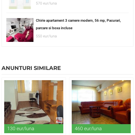
570 eur/luna
Chirie apartament 3 camere modern, 56 mp, Pacurari,
parcare si boxa incluse
550 eur/luna
ANUNTURI SIMILARE
130 eur/luna
460 eur/luna