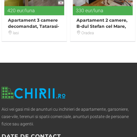
420 eur/luna
330 eur/luna
Apartament 3 camere
Apartament 2 camere,
decomandat, Tatarasi-
B-dul Stefan cel Mare,
Piata Chirila
mobilat si utilat
Iasi
Oradea
Aici vei gasi mii de anunturi cu inchirieri de apartamente, garsoniere,
case-vile, terenuri si spatii comerciale, anunturi postate de persoane
fizice sau agentii.
DATE DE CONTACT