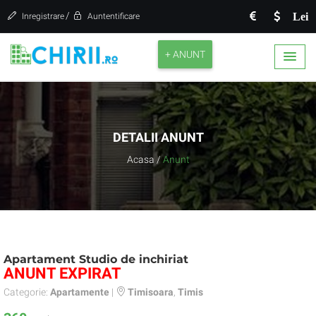
/
Lei
Inregistrare
Auntentificare
+ ANUNT
DETALII ANUNT
Acasa
/
Anunt
Apartament Studio de inchiriat
ANUNT EXPIRAT
Categorie:
Apartamente
|
Timisoara
,
Timis