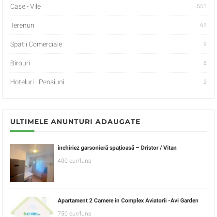
Case - Vile
551
Terenuri
68
Spatii Comerciale
9
Birouri
8
Hoteluri - Pensiuni
2
ULTIMELE ANUNTURI ADAUGATE
închiriez garsonieră spațioasă – Dristor / Vitan
400 eur/luna
Apartament 2 Camere in Complex Aviatorii -Avi Garden
750 eur/luna