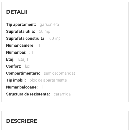
DETALII
Tip apartament:
garsoniera
Suprafata utila:
50 mp
Suprafata construita:
60 mp
Numar camere:
1
Numar bai:
:
1
Etaj:
Etaj 1
Confort:
lux
Compartimentare:
semidecomandat
Tip imobil:
bloc de apartamente
Numar balcoane:
1
Structura de rezistenta:
caramida
DESCRIERE