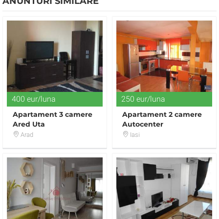
ANUNTURI SIMILARE
400 eur/luna
250 eur/luna
Apartament 3 camere
Apartament 2 camere
Ared Uta
Autocenter
Arad
Iasi