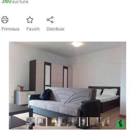
360
eur/luna
Printeaza
Favorit
Distribuie