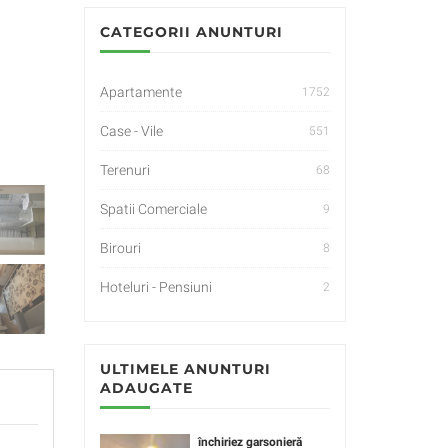
CATEGORII ANUNTURI
Apartamente
1752
Case - Vile
551
Terenuri
68
Spatii Comerciale
9
Birouri
8
Hoteluri - Pensiuni
2
ULTIMELE ANUNTURI
ADAUGATE
închiriez garsonieră