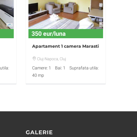
350 eur/luna
Apartament 1 camera Marasti
Cluj-Napoca
, Cluj
tila:
Camere: 1
Bai: 1
Suprafata utila:
40 mp
GALERIE