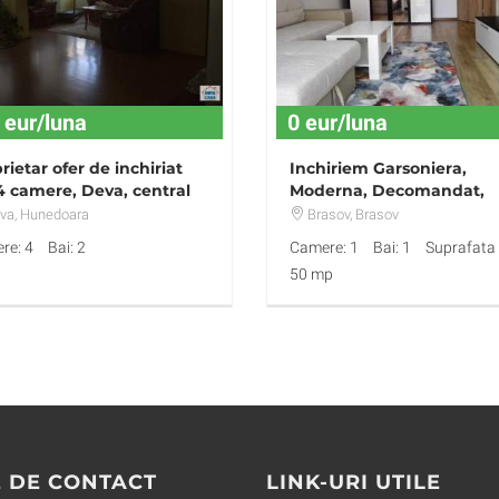
 eur/luna
0 eur/luna
rietar ofer de inchiriat
Inchiriem Garsoniera,
4 camere, Deva, central
Moderna, Decomandat,
Tractorul
va
, Hunedoara
Brasov
, Brasov
re: 4
Bai: 2
Camere: 1
Bai: 1
Suprafata u
50 mp
 DE CONTACT
LINK-URI UTILE