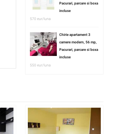
Pacurari, parcare si boxa
incluse
570 eur/luna
Chirie apartament 3
camere modern, 56 mp,
Pacurari, parcare si boxa
incluse
550 eur/luna