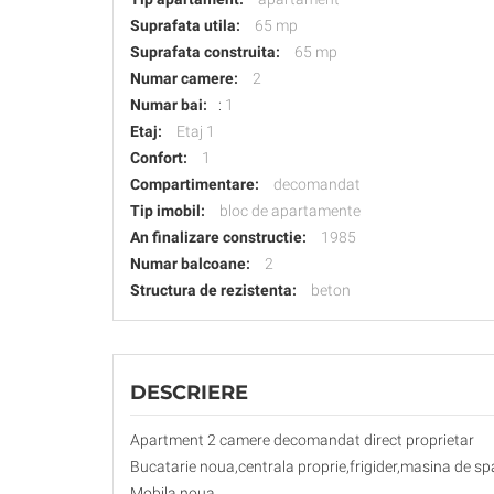
Suprafata utila:
65 mp
Suprafata construita:
65 mp
Numar camere:
2
Numar bai:
:
1
Etaj:
Etaj 1
Confort:
1
Compartimentare:
decomandat
Tip imobil:
bloc de apartamente
An finalizare constructie:
1985
Numar balcoane:
2
Structura de rezistenta:
beton
DESCRIERE
Apartment 2 camere decomandat direct proprietar
Bucatarie noua,centrala proprie,frigider,masina de sp
Mobila noua