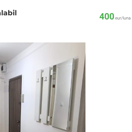
labil
400
eur/luna