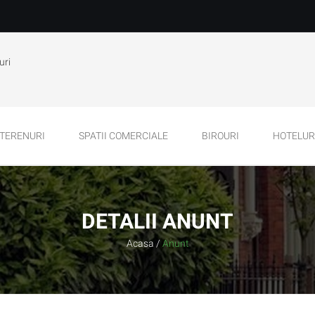
uri
TERENURI
SPATII COMERCIALE
BIROURI
HOTELURI
DETALII ANUNT
Acasa
/
Anunt