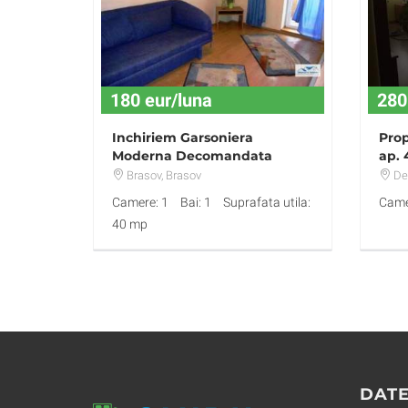
180 eur/luna
280
Inchiriem Garsoniera
Prop
Moderna Decomandata
ap. 
Grivitei
Brasov
, Brasov
De
Camere: 1
Bai: 1
Suprafata utila:
Came
40 mp
DATE