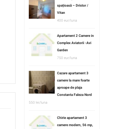
spațioasă – Dristor /
Vitan
400 eur/luna
Apartament 2 Camere in
Complex Aviatorii -Avi
Garden
750 eur/luna
Cazare apartament 3
camere la mare foarte
aproape de plaja
Constanta Faleza Nord
550 lei/luna
Chirie apartament 3
camere modern, 56 mp,