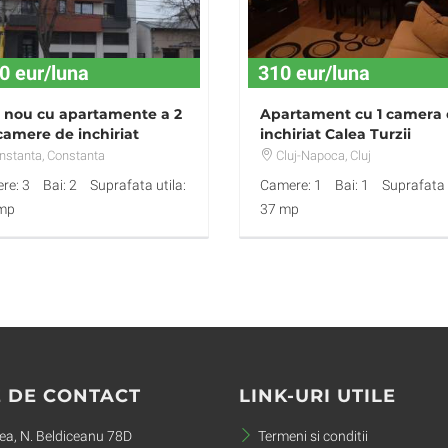
0 eur/luna
310 eur/luna
 nou cu apartamente a 2
Apartament cu 1 camera
 camere de inchiriat
inchiriat Calea Turzii
nstanta
, Constanta
Cluj-Napoca
, Cluj
re: 3
Bai: 2
Suprafata utila:
Camere: 1
Bai: 1
Suprafata u
mp
37 mp
 DE CONTACT
LINK-URI UTILE
a, N. Beldiceanu 78D
Termeni si conditii