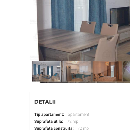
DETALII
Tip apartament:
apartament
Suprafata utila:
72 mp
Suprafata construita:
72 mp