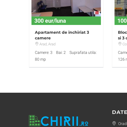
300 eur/luna
100
Apartament de inchiriat 3
Bloc
camere
si 3
Arad
, Arad
Co
Camere: 3
Bai: 2
Suprafata utila:
Came
80 mp
126 
DATE
Orade