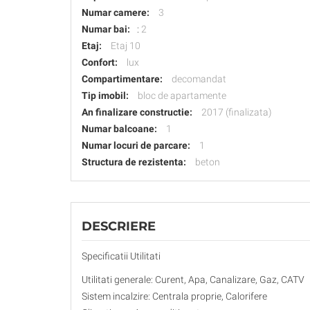
Numar camere:
3
Numar bai:
:
2
Etaj:
Etaj 10
Confort:
lux
Compartimentare:
decomandat
Tip imobil:
bloc de apartamente
An finalizare constructie:
2017 (finalizata)
Numar balcoane:
1
Numar locuri de parcare:
1
Structura de rezistenta:
beton
DESCRIERE
Specificatii Utilitati
Utilitati generale: Curent, Apa, Canalizare, Gaz, CATV
Sistem incalzire: Centrala proprie, Calorifere