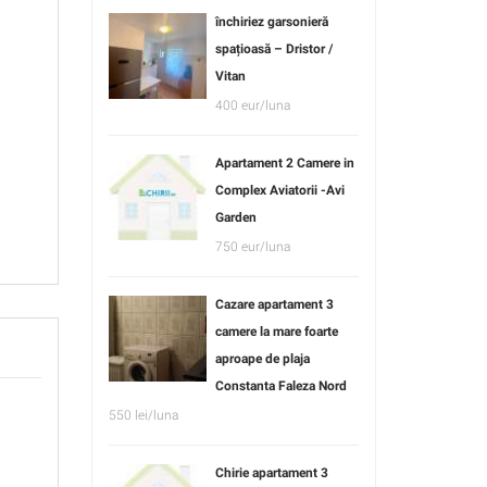
închiriez garsonieră
spațioasă – Dristor /
Vitan
400 eur/luna
Apartament 2 Camere in
Complex Aviatorii -Avi
Garden
750 eur/luna
Cazare apartament 3
camere la mare foarte
aproape de plaja
Constanta Faleza Nord
550 lei/luna
Chirie apartament 3