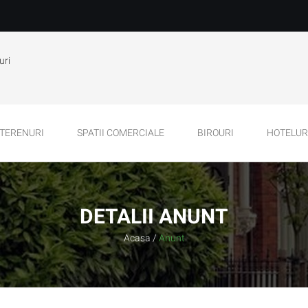
uri
TERENURI
SPATII COMERCIALE
BIROURI
HOTELURI
DETALII ANUNT
Acasa
/
Anunt