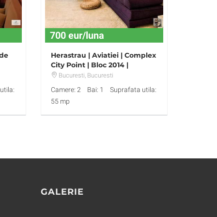
700 eur/luna
 de
Herastrau | Aviatiei | Complex
City Point | Bloc 2014 |
Modern
Bucuresti
, Bucuresti
tila:
Camere: 2
Bai: 1
Suprafata utila:
55 mp
GALERIE