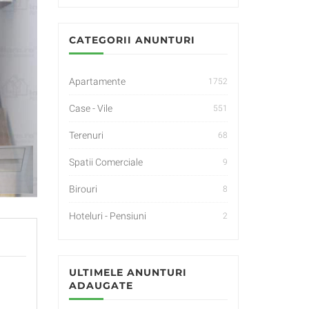
CATEGORII ANUNTURI
Apartamente
1752
Case - Vile
551
Terenuri
68
Spatii Comerciale
9
Birouri
8
Hoteluri - Pensiuni
2
ULTIMELE ANUNTURI
ADAUGATE