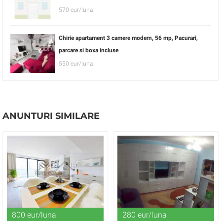
570 eur/luna
Chirie apartament 3 camere modern, 56 mp, Pacurari,
parcare si boxa incluse
550 eur/luna
ANUNTURI SIMILARE
800 eur/luna
280 eur/luna