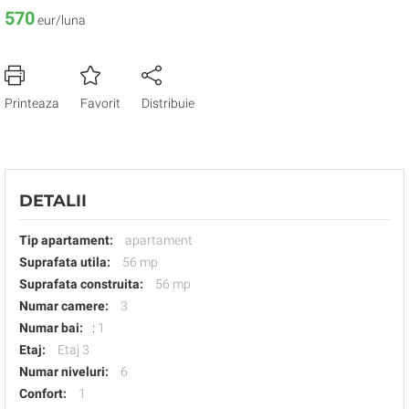
570
eur/luna
Printeaza
Favorit
Distribuie
DETALII
Tip apartament:
apartament
Suprafata utila:
56 mp
Suprafata construita:
56 mp
Numar camere:
3
Numar bai:
:
1
Etaj:
Etaj 3
Numar niveluri:
6
Confort:
1