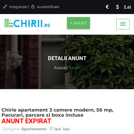
/
Lei
Inregistrare
Auntentificare
+ ANUNT
DETALII ANUNT
Acasa
/
Anunt
Chirie apartament 3 camere modern, 56 mp,
Pacurari, parcare si boxa incluse
ANUNT EXPIRAT
Categorie:
Apartamente
|
Iasi
,
Iasi