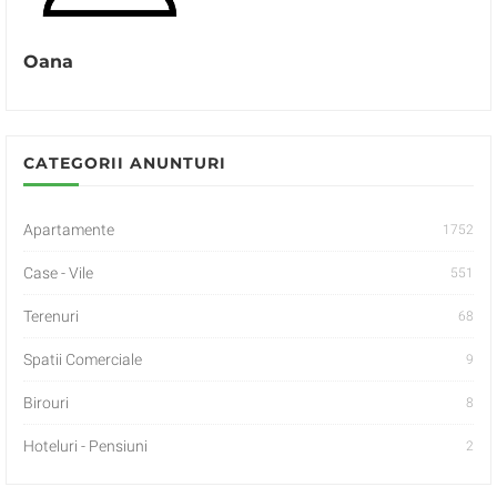
Oana
CATEGORII ANUNTURI
Apartamente
1752
Case - Vile
551
Terenuri
68
Spatii Comerciale
9
Birouri
8
Hoteluri - Pensiuni
2