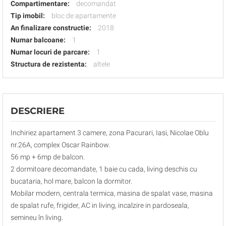
Compartimentare:
decomandat
Tip imobil:
bloc de apartamente
An finalizare constructie:
2018
Numar balcoane:
1
Numar locuri de parcare:
1
Structura de rezistenta:
altele
DESCRIERE
Inchiriez apartament 3 camere, zona Pacurari, Iasi, Nicolae Oblu
nr.26A, complex Oscar Rainbow.
56 mp + 6mp de balcon.
2 dormitoare decomandate, 1 baie cu cada, living deschis cu
bucataria, hol mare, balcon la dormitor.
Mobilar modern, centrala termica, masina de spalat vase, masina
de spalat rufe, frigider, AC in living, incalzire in pardoseala,
semineu în living.