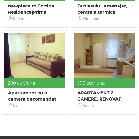
newplace.ro|Cortina
Buziasului, amenajat,
Residence|Prima
centrala termica
inchiriere|Apartament
Bucuresti
Timisoara
exclusivist|2 camere
290 eur/luna
590 eur/luna
Apartament cu o
APARTAMENT 2
camera decomandat
CAMERE, RENOVAT,
in Tatarasi
DECOMANDAT,
Iasi
Brasov
MOBILAT SI UTILAT.