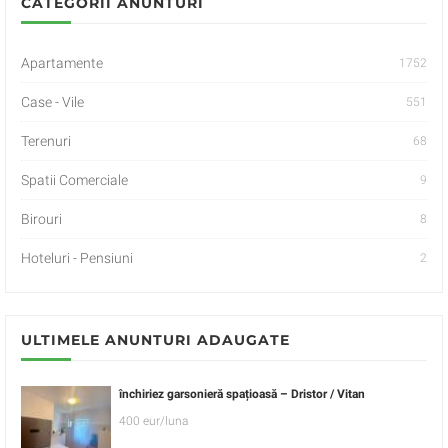
CATEGORII ANUNTURI
Apartamente
1752
Case - Vile
551
Terenuri
68
Spatii Comerciale
9
Birouri
8
Hoteluri - Pensiuni
2
ULTIMELE ANUNTURI ADAUGATE
închiriez garsonieră spațioasă – Dristor / Vitan
400 eur/luna