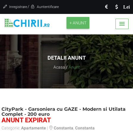
/
Lei
Inregistrare
Auntentificare
+ ANUNT
DETALII ANUNT
Acasa
/
Anunt
CityPark - Garsoniera cu GAZE - Modern si Utilata
Complet - 200 euro
ANUNT EXPIRAT
Categorie:
Apartamente
|
Constanta
,
Constanta