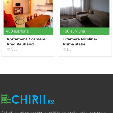
480 eur/luna
180 eur/luna
Aprtament 3 camere ,
1 Camera Nicolina-
Ared Kaufland
Prima statie
Arad
Iasi
Aici vei gasi mii de anunturi cu inchirieri de apartamente, garsoniere,