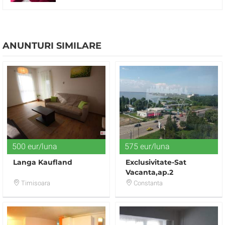
ANUNTURI SIMILARE
500 eur/luna
575 eur/luna
Langa Kaufland
Exclusivitate-Sat
Vacanta,ap.2
cam,64mp,vedere
Timisoara
Constanta
lac,mare