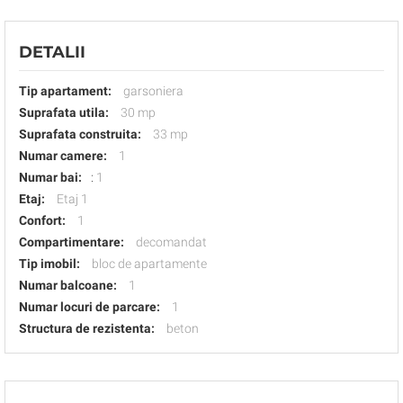
DETALII
Tip apartament:
garsoniera
Suprafata utila:
30 mp
Suprafata construita:
33 mp
Numar camere:
1
Numar bai:
:
1
Etaj:
Etaj 1
Confort:
1
Compartimentare:
decomandat
Tip imobil:
bloc de apartamente
Numar balcoane:
1
Numar locuri de parcare:
1
Structura de rezistenta:
beton