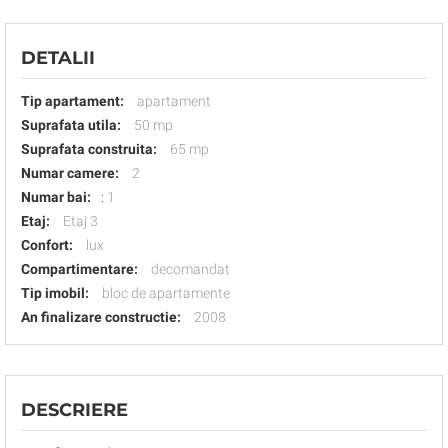
DETALII
Tip apartament:
apartament
Suprafata utila:
50 mp
Suprafata construita:
65 mp
Numar camere:
2
Numar bai:
:
1
Etaj:
Etaj 3
Confort:
lux
Compartimentare:
decomandat
Tip imobil:
bloc de apartamente
An finalizare constructie:
2008
DESCRIERE