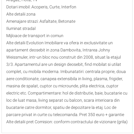
Dotari imobil: Acoperis, Curte, Interfon
Alte detalii zona
Amenajare strazi: Asfaltate, Betonate
Iluminat stradal
Mijloace de transport in comun
Alte detalii Evolution Imobiliare va ofera in exclusivitate un
apartament deosebit in zona Dambovita, Intrarea Johny
Weissmuler, intr-un bloc nou construit din 2008, situat la etajul
3/3. Apartamentul are un design deosebit, find mobilat si utilat
complet, cu mobila moderna. Imbunatatiri: centrala proprie, doua
aere conditionate, canapea extensibila in living, plasma, frigider,
masina de spalat, cuptor cu microunde, plita electrica, cuptor
electric etc. Compartimentare: hol de distributie, baie, bucatarie cu
loc de luat masa, living separat cu balcon, scara interioara din
bucatarie catre dormitor, spatiu de depozitare la etaj. Loc de
parcare privat in curte cu telecomanda. Pret 350 euro + garantie
Alte detalii pret Comision: conform contractului de vizionare (grila)