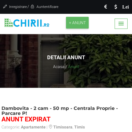
/
Lei
Inregistrare
Auntentificare
+ ANUNT
DETALII ANUNT
Acasa
/
Anunt
Dambovita - 2 cam - 50 mp - Centrala Proprie -
Parcare P!
ANUNT EXPIRAT
Categorie:
Apartamente
|
Timisoara
,
Timis