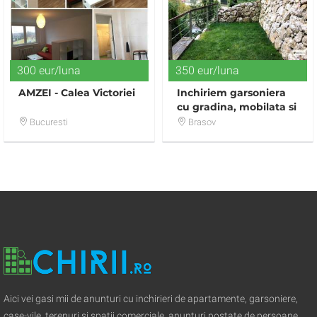
300 eur/luna
350 eur/luna
AMZEI - Calea Victoriei
Inchiriem garsoniera
cu gradina, mobilata si
utilata situata in
Bucuresti
Brasov
Bellevue, Drumul
Aici vei gasi mii de anunturi cu inchirieri de apartamente, garsoniere,
case-vile, terenuri si spatii comerciale, anunturi postate de persoane