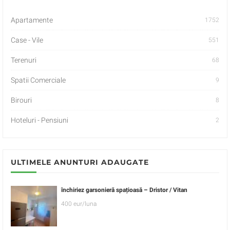
Apartamente
1752
Case - Vile
551
Terenuri
68
Spatii Comerciale
9
Birouri
8
Hoteluri - Pensiuni
2
ULTIMELE ANUNTURI ADAUGATE
închiriez garsonieră spațioasă – Dristor / Vitan
400 eur/luna