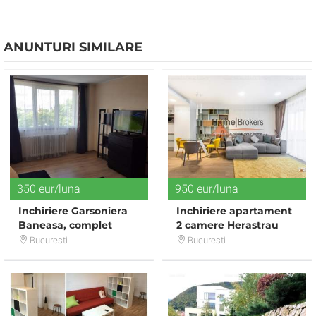
ANUNTURI SIMILARE
350 eur/luna
950 eur/luna
Inchiriere Garsoniera
Inchiriere apartament
Baneasa, complet
2 camere Herastrau
renovata
Cortina
Bucuresti
Bucuresti